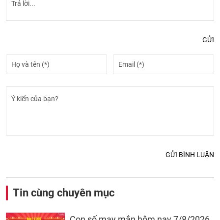
GỬI
GỬI BÌNH LUẬN
Tin cùng chuyên mục
Con số may mắn hôm nay 7/8/2026