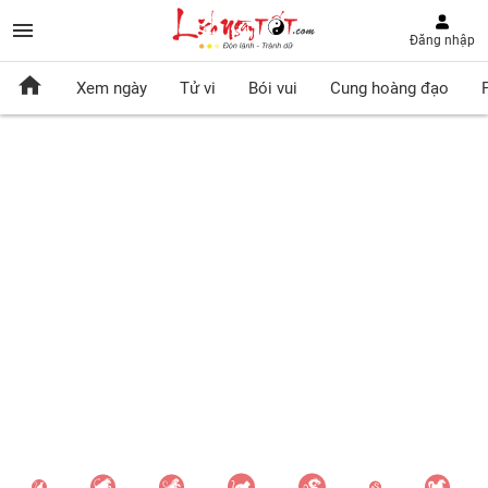
Đăng nhập
Xem ngày
Tử vi
Bói vui
Cung hoàng đạo