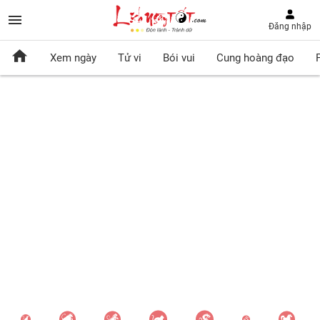
Đăng nhập
Xem ngày
Tử vi
Bói vui
Cung hoàng đạo