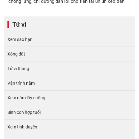
chống lưng, chỉ đường dẫn lối cho tiền tài ùn ùn kéo đến!
Tử vi
Xem sao hạn
Xông đất
Tử vi tháng
Vận trình năm
Xem năm lấy chồng
Sinh con hợp tuổi
Xem tình duyên