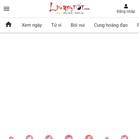
Đăng nhập
Xem ngày
Tử vi
Bói vui
Cung hoàng đạo