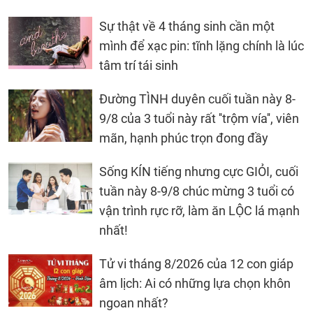
Sự thật về 4 tháng sinh cần một
mình để xạc pin: tĩnh lặng chính là lúc
tâm trí tái sinh
Đường TÌNH duyên cuối tuần này 8-
9/8 của 3 tuổi này rất ''trộm vía'', viên
mãn, hạnh phúc trọn đong đầy
Sống KÍN tiếng nhưng cực GIỎI, cuối
tuần này 8-9/8 chúc mừng 3 tuổi có
vận trình rực rỡ, làm ăn LỘC lá mạnh
nhất!
Tử vi tháng 8/2026 của 12 con giáp
âm lịch: Ai có những lựa chọn khôn
ngoan nhất?