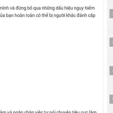
ủa mình và đừng bỏ qua những dấu hiệu nguy hiểm
a bạn hoàn toàn có thể bị người khác đánh cắp
m và ngăn chặn việc tự nói chuyện tiêu cực làm