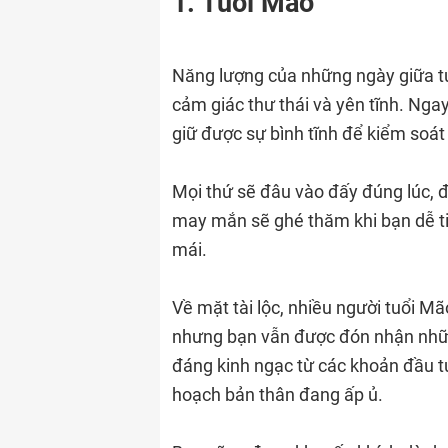
1. Tuổi Mão
Năng lượng của những ngày giữa t
cảm giác thư thái và yên tĩnh. Ng
giữ được sự bình tĩnh để kiểm soát
Mọi thứ sẽ đâu vào đấy đúng lúc, đ
may mắn sẽ ghé thăm khi bạn dễ tiế
mái.
Về mặt tài lộc, nhiều người tuổi Mã
nhưng bạn vẫn được đón nhận những 
đáng kinh ngạc từ các khoản đầu t
hoạch bản thân đang ấp ủ.