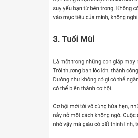
suy yếu bạn từ bên trong. Không có
vào mục tiêu của mình, không nghi 
3. Tuổi Mùi
Là một trong những con giáp may m
Trời thương ban lộc lớn, thành côn
Dường như không có gì có thể ngăn
có thể biến thành cơ hội.
Cơ hội mới tới vô cùng hứa hẹn, nh
nảy nở một cách không ngờ. Cuộc đ
nhờ vậy mà giàu có bất thình lình, 