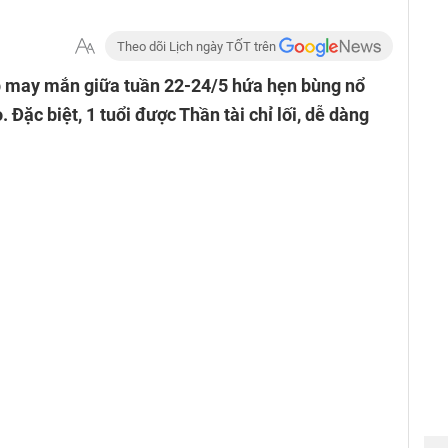
Theo dõi Lịch ngày TỐT trên
 may mắn giữa tuần 22-24/5 hứa hẹn bùng nổ
. Đặc biệt, 1 tuổi được Thần tài chỉ lối, dễ dàng