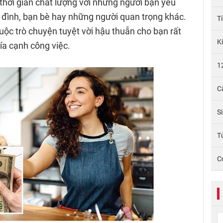
hời gian chất lượng với những người bạn yêu
a đình, bạn bè hay những người quan trọng khác.
T
uộc trò chuyện tuyệt vời hậu thuẫn cho bạn rất
K
ía cạnh công việc.
1
C
S
Tử
C