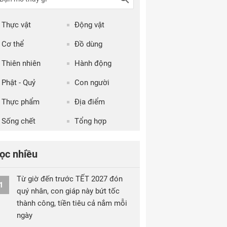
Thực vật
Động vật
Cơ thể
Đồ dùng
Thiên nhiên
Hành động
Phật - Quỷ
Con người
Thực phẩm
Địa điểm
Sống chết
Tổng hợp
ọc nhiều
Từ giờ đến trước TẾT 2027 đón
1
quý nhân, con giáp này bứt tốc
thành công, tiền tiêu cả nắm mỗi
ngày