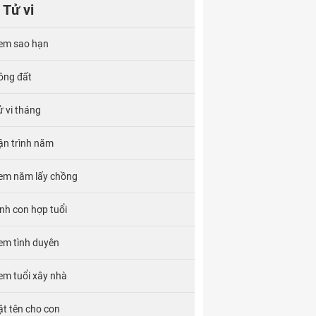
Tử vi
em sao hạn
ông đất
ử vi tháng
ận trình năm
em năm lấy chồng
inh con hợp tuổi
em tình duyên
em tuổi xây nhà
ặt tên cho con