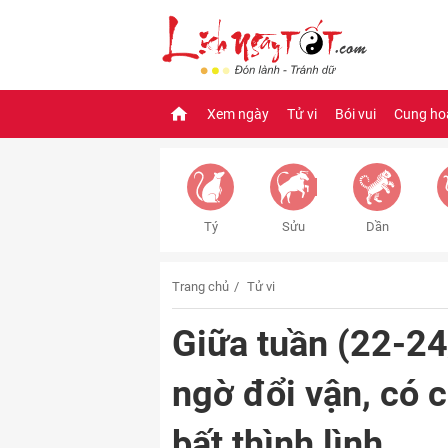
Xem ngày
Tử vi
Bói vui
Cung ho
Tý
Sửu
Dần
Trang chủ
Tử vi
Giữa tuần (22-24
ngờ đổi vận, có c
bất thình lình