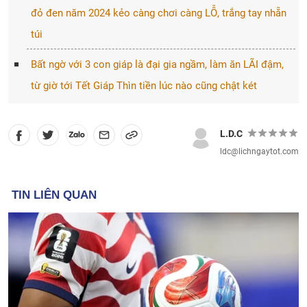
đỏ đen năm 2024 kẻo càng chơi càng LỖ, trắng tay nhẵn
túi
Bất ngờ với 3 con giáp là đại gia ngầm, làm ăn LÃI đậm,
từ giờ tới Tết Giáp Thìn tiền lúc nào cũng chật két
L.D.C
ldc@lichngaytot.com