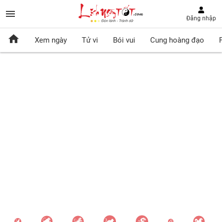
Đăng nhập
Xem ngày
Tử vi
Bói vui
Cung hoàng đạo