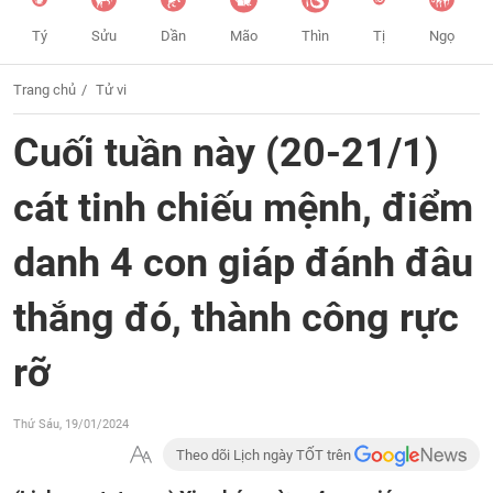
Tý
Sửu
Dần
Mão
Thìn
Tị
Ngọ
Trang chủ
Tử vi
Cuối tuần này (20-21/1)
cát tinh chiếu mệnh, điểm
danh 4 con giáp đánh đâu
thắng đó, thành công rực
rỡ
Thứ Sáu, 19/01/2024
Theo dõi Lịch ngày TỐT trên