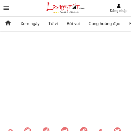
Đăng nhập
Xem ngày
Tử vi
Bói vui
Cung hoàng đạo