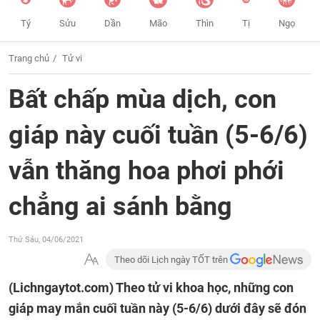
Tý
Sửu
Dần
Mão
Thìn
Tị
Ngọ
Trang chủ
Tử vi
Bất chấp mùa dịch, con
giáp này cuối tuần (5-6/6)
vẫn thăng hoa phơi phới
chẳng ai sánh bằng
Thứ Sáu, 04/06/2021
Theo dõi Lịch ngày TỐT trên
(Lichngaytot.com)
Theo tử vi khoa học, những con
giáp may mắn cuối tuần này (5-6/6) dưới đây sẽ đón