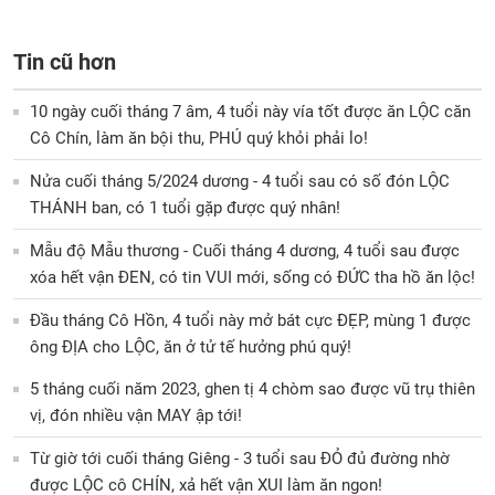
Tin cũ hơn
10 ngày cuối tháng 7 âm, 4 tuổi này vía tốt được ăn LỘC căn
Cô Chín, làm ăn bội thu, PHÚ quý khỏi phải lo!
Nửa cuối tháng 5/2024 dương - 4 tuổi sau có số đón LỘC
THÁNH ban, có 1 tuổi gặp được quý nhân!
Mẫu độ Mẫu thương - Cuối tháng 4 dương, 4 tuổi sau được
xóa hết vận ĐEN, có tin VUI mới, sống có ĐỨC tha hồ ăn lộc!
Đầu tháng Cô Hồn, 4 tuổi này mở bát cực ĐẸP, mùng 1 được
ông ĐỊA cho LỘC, ăn ở tử tế hưởng phú quý!
5 tháng cuối năm 2023, ghen tị 4 chòm sao được vũ trụ thiên
vị, đón nhiều vận MAY ập tới!
Từ giờ tới cuối tháng Giêng - 3 tuổi sau ĐỎ đủ đường nhờ
được LỘC cô CHÍN, xả hết vận XUI làm ăn ngon!