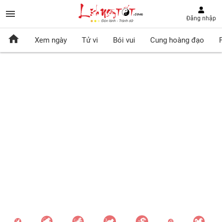
Đăng nhập
Xem ngày
Tử vi
Bói vui
Cung hoàng đạo