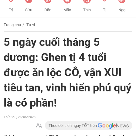
Tý
Sửu
Dần
Mão
Thìn
Tị
Ngọ
Trang chủ
Tử vi
5 ngày cuối tháng 5
dương: Ghen tị 4 tuổi
được ăn lộc CÔ, vận XUI
tiêu tan, vinh hiển phú quý
là có phần!
Thứ Sáu, 26/05/2023
Theo dõi Lịch ngày TỐT trên