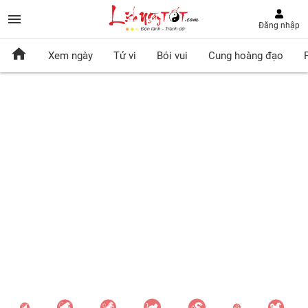
Đăng nhập
Xem ngày
Tử vi
Bói vui
Cung hoàng đạo