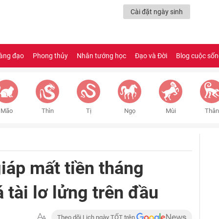
Cài đặt ngày sinh
àng đạo
Phong thủy
Nhân tướng học
Đạo và Đời
Blog cuộc số
Mão
Thìn
Tị
Ngọ
Mùi
Thân
iáp mất tiền tháng
tài lơ lửng trên đầu
Theo dõi Lịch ngày TỐT trên