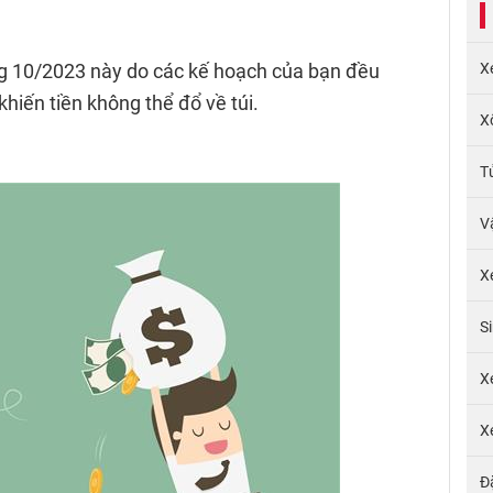
ng 10/2023 này do các kế hoạch của bạn đều
X
hiến tiền không thể đổ về túi.
X
T
V
X
S
X
X
Đ