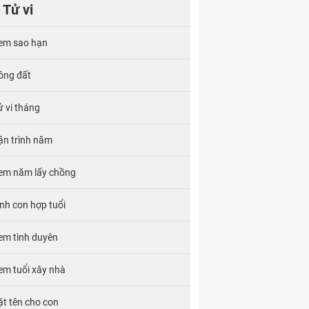
Tử vi
em sao hạn
ông đất
ử vi tháng
ận trình năm
em năm lấy chồng
inh con hợp tuổi
em tình duyên
em tuổi xây nhà
ặt tên cho con