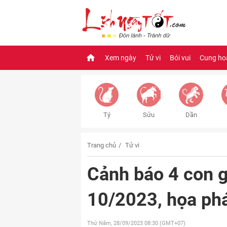
Xem ngày
Tử vi
Bói vui
Cung ho
Tý
Sửu
Dần
Trang chủ
Tử vi
Cảnh báo 4 con g
10/2023, họa phá 
Thứ Năm, 28/09/2023
08:30 (GMT+07)