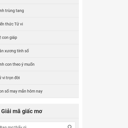
ính trùng tang
iến thức Tử vi
2 con giáp
ân xương tính số
inh con theo ý muốn
 vi trọn đời
on số may mắn hôm nay
Giải mã giấc mơ