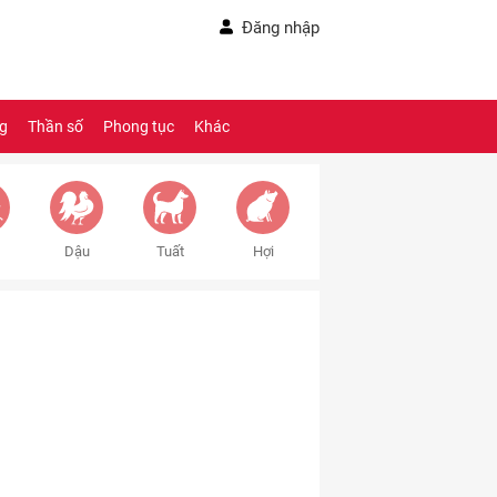
Đăng nhập
ng
Thần số
Phong tục
Khác
Dậu
Tuất
Hợi