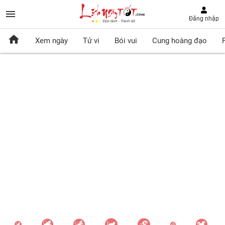
Đăng nhập
Xem ngày
Tử vi
Bói vui
Cung hoàng đạo