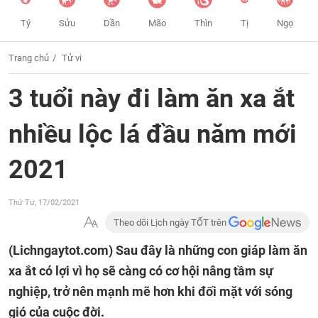
Tý
Sửu
Dần
Mão
Thìn
Tị
Ngọ
Trang chủ
Tử vi
3 tuổi này đi làm ăn xa ắt
nhiều lộc lá đầu năm mới
2021
Thứ Tư, 17/02/2021
Theo dõi Lịch ngày TỐT trên
(Lichngaytot.com)
Sau đây là những con giáp làm ăn
xa ắt có lợi vì họ sẽ càng có cơ hội nâng tầm sự
nghiệp, trở nên mạnh mẽ hơn khi đối mặt với sóng
gió của cuộc đời.