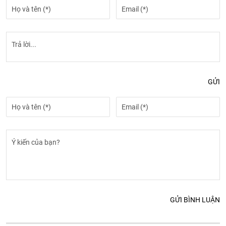
GỬI
GỬI BÌNH LUẬN