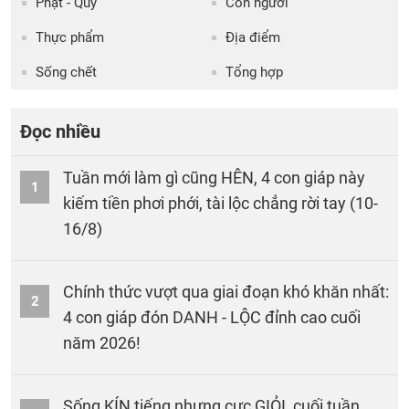
Phật - Quỷ
Con người
Thực phẩm
Địa điểm
Sống chết
Tổng hợp
Đọc nhiều
Tuần mới làm gì cũng HÊN, 4 con giáp này
1
kiếm tiền phơi phới, tài lộc chẳng rời tay (10-
16/8)
Chính thức vượt qua giai đoạn khó khăn nhất:
2
4 con giáp đón DANH - LỘC đỉnh cao cuối
năm 2026!
Sống KÍN tiếng nhưng cực GIỎI, cuối tuần