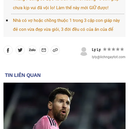
chưa kịp vui đã vội lo! Làm thế này mới GIỮ được!
Nhà có vợ hoặc chồng thuộc 1 trong 3 cặp con giáp này
đẻ con vừa đẹp vừa giỏi, 3 đời đều có của ăn của để
Ly Ly
lyly@lichngaytot.com