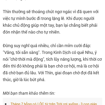
Thìn thường sẽ thoáng chút ngơ ngác vì đã quen với
việc tự mình bước đi trong lặng lẽ. Khi được người
khác chủ động giúp một tay, bạn lại chẳng biết phải
đón nhận thế nào cho tự nhiên.
Đừng suy nghĩ quá nhiều, chỉ cần mỉm cười đáp:
"Vâng, tôi sẵn sàng". Trong Kinh Dịch có quẻ Nhu, ý
nói "chờ thời mà động", tích lũy năng lượng, khi thời cơ
đến thì đó không phải là bạn chờ cơ hội, mà là cơ hội
đã chờ bạn đủ lâu. Với Thìn, giai đoạn chờ đợi đã kết
thúc, giờ là lúc bứt phá.
Mời bạn tham khảo thêm tin:
Tháng 7 bỗng có LỘC từ trên Trời rơi xuống - 3 con giáp