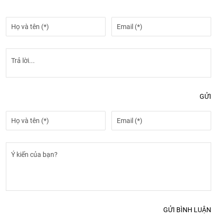
GỬI
GỬI BÌNH LUẬN