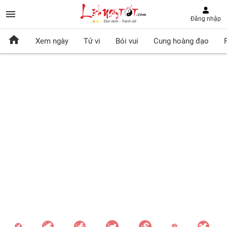
Đăng nhập
Xem ngày
Tử vi
Bói vui
Cung hoàng đạo