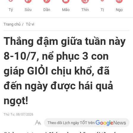
Tý
Sửu
Dần
Mão
Thìn
Tị
Ngọ
Trang chủ
Tử vi
Thắng đậm giữa tuần này
8-10/7, nể phục 3 con
giáp GIỎI chịu khổ, đã
đến ngày được hái quả
ngọt!
Thứ Tư, 08/07/2026
Theo dõi Lịch ngày TỐT trên