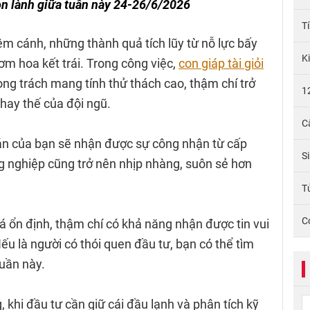
on lành giữa tuần này 24-26/6/2026
T
m cánh, những thành quả tích lũy từ nỗ lực bấy
K
m hoa kết trái. Trong công việc,
con giáp tài giỏi
ng trách mang tính thử thách cao, thậm chí trở
1
hay thế của đội ngũ.
C
án của bạn sẽ nhận được sự công nhận từ cấp
S
ng nghiệp cũng trở nên nhịp nhàng, suôn sẻ hơn
Tử
C
 ổn định, thậm chí có khả năng nhận được tin vui
u là người có thói quen đầu tư, bạn có thể tìm
tuần này.
, khi đầu tư cần giữ cái đầu lạnh và phân tích kỹ