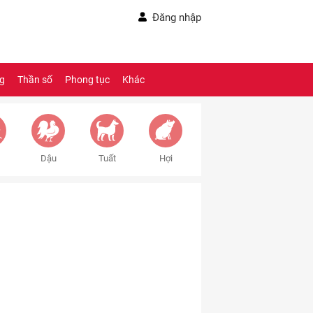
Đăng nhập
ng
Thần số
Phong tục
Khác
Dậu
Tuất
Hợi