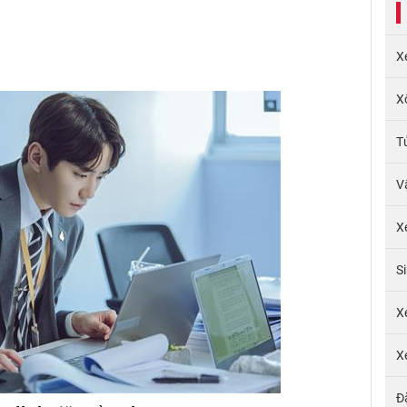
X
X
T
V
X
S
X
X
Đ