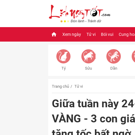
Xem ngày
Tử vi
Bói vui
Cung ho
Tý
Sửu
Dần
Trang chủ
Tử vi
Giữa tuần này 2
VÀNG - 3 con gi
tăng tốc bất ngờ