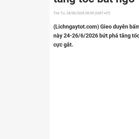
Thứ Tư, 24/06/2026
08:00 (GMT+07)
(Lichngaytot.com)
Gieo duyên bấm
này 24-26/6/2026 bứt phá tăng tốc 
cực gắt.