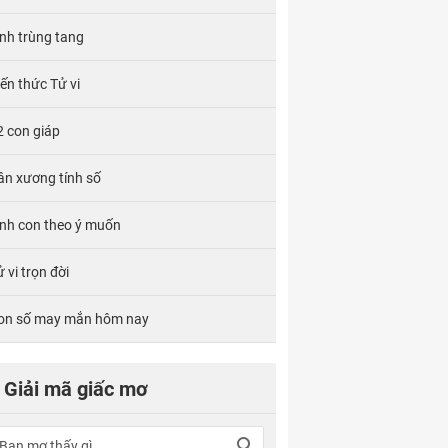
ính trùng tang
iến thức Tử vi
2 con giáp
ân xương tính số
inh con theo ý muốn
 vi trọn đời
on số may mắn hôm nay
Giải mã giấc mơ