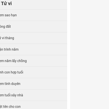
Tử vi
em sao hạn
ông đất
ử vi tháng
ận trình năm
em năm lấy chồng
inh con hợp tuổi
em tình duyên
em tuổi xây nhà
ặt tên cho con