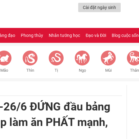
Cài đặt ngày sinh
àng đạo
Phong thủy
Nhân tướng học
Đạo và Đời
Blog cuộc số
Mão
Thìn
Tị
Ngọ
Mùi
Thân
4-26/6 ĐỨNG đầu bảng
áp làm ăn PHẤT mạnh,