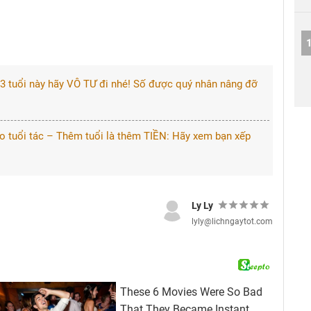
 3 tuổi này hãy VÔ TƯ đi nhé! Số được quý nhân nâng đỡ
heo tuổi tác – Thêm tuổi là thêm TIỀN: Hãy xem bạn xếp
Ly Ly
lyly@lichngaytot.com