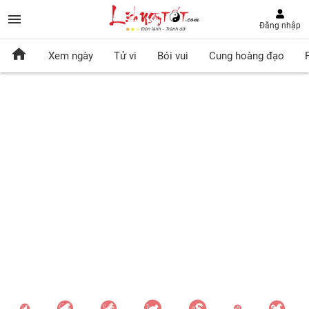
Đăng nhập
Xem ngày
Tử vi
Bói vui
Cung hoàng đạo