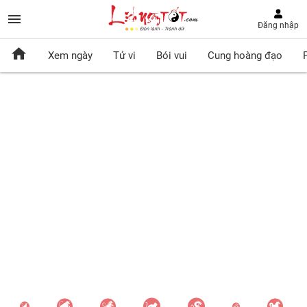
Đăng nhập
Xem ngày
Tử vi
Bói vui
Cung hoàng đạo