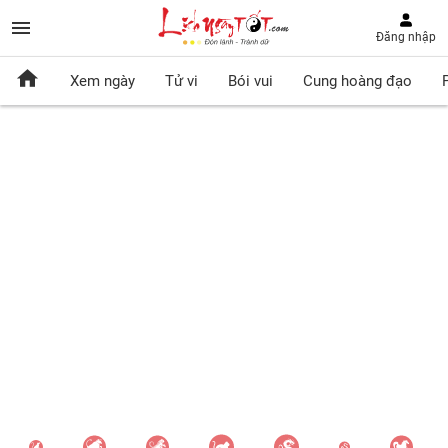
Đăng nhập
Xem ngày
Tử vi
Bói vui
Cung hoàng đạo