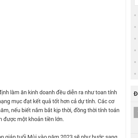
ịnh làm ăn kinh doanh đều diễn ra như toan tính
Đ
ạng mục đạt kết quả tốt hơn cả dự tính. Các cơ
năm, nếu biết nắm bắt kịp thời, đồng thời tính toán
m được một khoản tiền lớn.
con giáp tuổi Mùi vào năm 2023 sẽ như bước sang