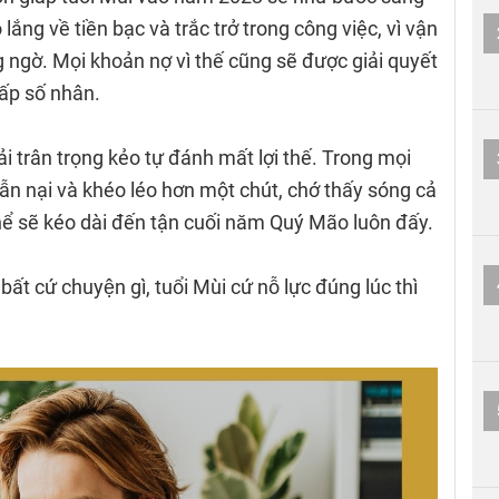
ắng về tiền bạc và trắc trở trong công việc, vì vận
 ngờ. Mọi khoản nợ vì thế cũng sẽ được giải quyết
ấp số nhân.
 trân trọng kẻo tự đánh mất lợi thế. Trong mọi
ẫn nại và khéo léo hơn một chút, chớ thấy sóng cả
ể sẽ kéo dài đến tận cuối năm Quý Mão luôn đấy.
́t cứ chuyện gì, tuổi Mùi cứ nỗ lực đúng lúc thì