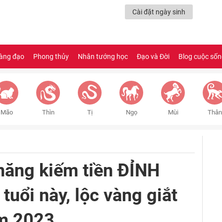
Cài đặt ngày sinh
àng đạo
Phong thủy
Nhân tướng học
Đạo và Đời
Blog cuộc số
Mão
Thìn
Tị
Ngọ
Mùi
Thân
ăng kiếm tiền ĐỈNH
uổi này, lộc vàng giắt
ăm 2023