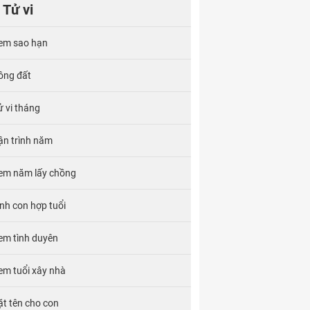
Tử vi
em sao hạn
ông đất
ử vi tháng
ận trình năm
em năm lấy chồng
inh con hợp tuổi
em tình duyên
em tuổi xây nhà
ặt tên cho con