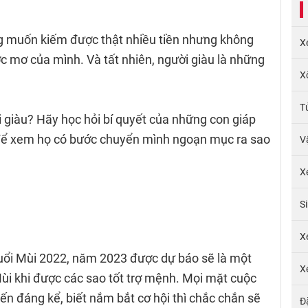
ng muốn kiếm được thật nhiều tiền nhưng không
X
c mơ của mình. Và tất nhiên, người giàu là những
X
T
 giàu? Hãy học hỏi bí quyết của những con giáp
 để xem họ có bước chuyển mình ngoạn mục ra sao
V
X
S
X
i tuổi Mùi 2022, năm 2023 được dự báo sẽ là một
X
i khi được các sao tốt trợ mệnh. Mọi mặt cuộc
n đáng kể, biết nắm bắt cơ hội thì chắc chắn sẽ
Đ