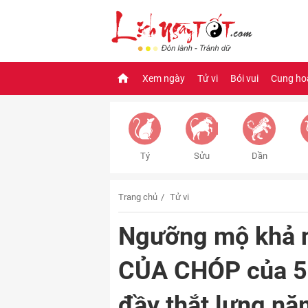
Xem ngày
Tử vi
Bói vui
Cung ho
Tý
Sửu
Dần
Trang chủ
Tử vi
Ngưỡng mộ khả n
CỦA CHÓP của 5 t
đầy thắt lưng n