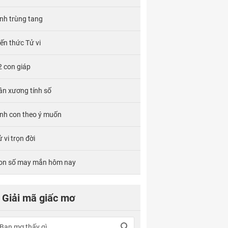
ính trùng tang
iến thức Tử vi
2 con giáp
ân xương tính số
inh con theo ý muốn
 vi trọn đời
on số may mắn hôm nay
Giải mã giấc mơ