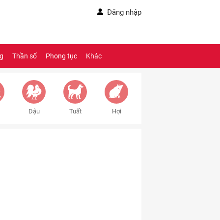
Đăng nhập
ng
Thần số
Phong tục
Khác
Dậu
Tuất
Hợi