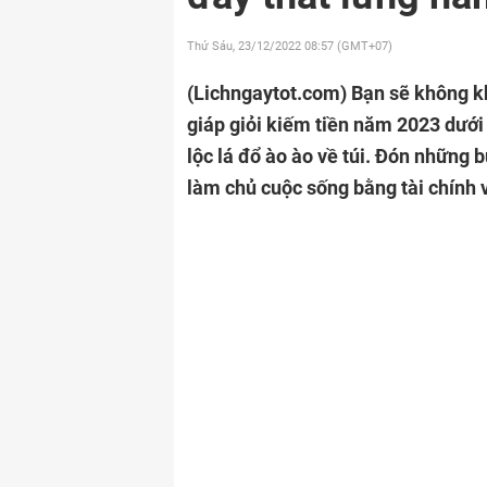
Thứ Sáu, 23/12/2022
08:57 (GMT+07)
(Lichngaytot.com)
Bạn sẽ không k
giáp giỏi kiếm tiền năm 2023 dưới đ
lộc lá đổ ào ào về túi. Đón những 
làm chủ cuộc sống bằng tài chính