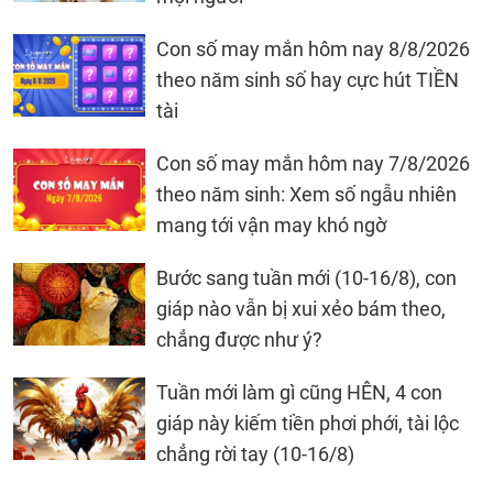
Con số may mắn hôm nay 8/8/2026
theo năm sinh số hay cực hút TIỀN
tài
Con số may mắn hôm nay 7/8/2026
theo năm sinh: Xem số ngẫu nhiên
mang tới vận may khó ngờ
Bước sang tuần mới (10-16/8), con
giáp nào vẫn bị xui xẻo bám theo,
chẳng được như ý?
Tuần mới làm gì cũng HÊN, 4 con
giáp này kiếm tiền phơi phới, tài lộc
chẳng rời tay (10-16/8)