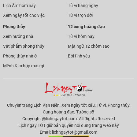
Lịch Âm hôm nay
Tử vi hàng ngày
Xem ngày tốt cho việc
Tử vi trọn đời
Phong thủy
12 cung hoàng đạo
Xem hướng nhà
Tử vi hôm nay
Vật phẩm phong thủy
Mật ngữ 12 chòm sao
Phong thủy nhà ở
Bói tình yêu
Mệnh Kim hợp màu gì
Chuyên trang Lịch Vạn Niên, Xem ngày tốt xấu, Tử vi, Phong thủy,
Cung hoàng đạo, Tướng số
Copyright @lichngaytot.com. All Rights Reserved
Lịch ngày TỐT giữ bản quyền nội dung trang web này
Email:
lichngaytot@gmail.com