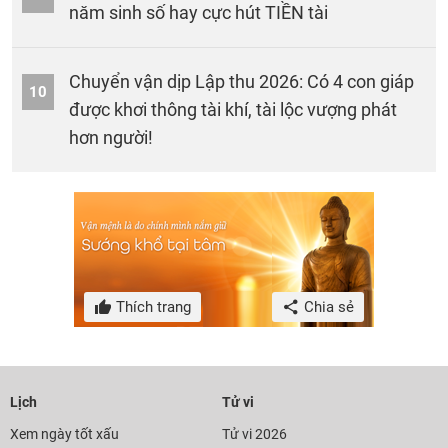
năm sinh số hay cực hút TIỀN tài
Chuyển vận dịp Lập thu 2026: Có 4 con giáp
10
được khơi thông tài khí, tài lộc vượng phát
hơn người!
Thích trang
Chia sẻ
Lịch
Tử vi
Xem ngày tốt xấu
Tử vi 2026