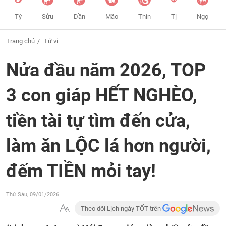
Tý
Sửu
Dần
Mão
Thìn
Tị
Ngọ
Trang chủ
Tử vi
Nửa đầu năm 2026, TOP
3 con giáp HẾT NGHÈO,
tiền tài tự tìm đến cửa,
làm ăn LỘC lá hơn người,
đếm TIỀN mỏi tay!
Thứ Sáu, 09/01/2026
Theo dõi Lịch ngày TỐT trên