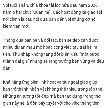
Với tuổi Thân, chìa khóa tài lộc nửa đầu năm 2026
nằm ở hai chữ: "Quan hệ". Các hoạt động xã giao sôi
nổi chính là cầu nối đưa bạn đến với những cơ hội
kiếm tiền mới.
Thông qua bạn bè và đối tác, bạn sẽ tiếp cận được
nhiều dự án màu mỡ hoặc công việc tay trái hái ra
tiền. Thu nhập không tăng đột biến kiểu "một bước
thành đại gia" nhưng sẽ tăng trưởng bền vững và đều
đặn.
Khả năng ứng biến linh hoạt và tài ngoại giao giúp
bạn trở thành nhân vật không thể thiếu trong tập thể.
Những ấn tượng tốt đẹp mà bạn tạo dựng trong thời
gian này sẽ là đòn bẩy tuyệt vời cho việc thăng tiến