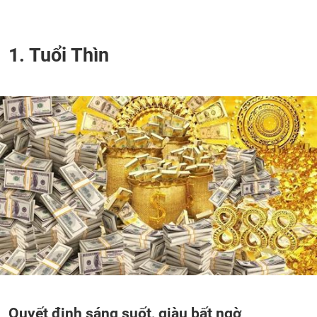
1. Tuổi Thìn
Quyết định sáng suốt, giàu bất ngờ