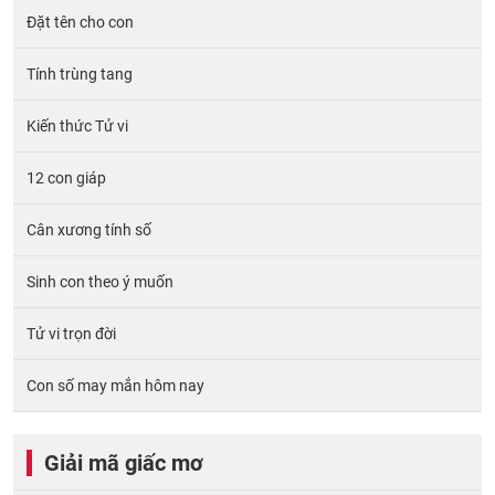
Đặt tên cho con
Tính trùng tang
Kiến thức Tử vi
12 con giáp
Cân xương tính số
Sinh con theo ý muốn
Tử vi trọn đời
Con số may mắn hôm nay
Giải mã giấc mơ