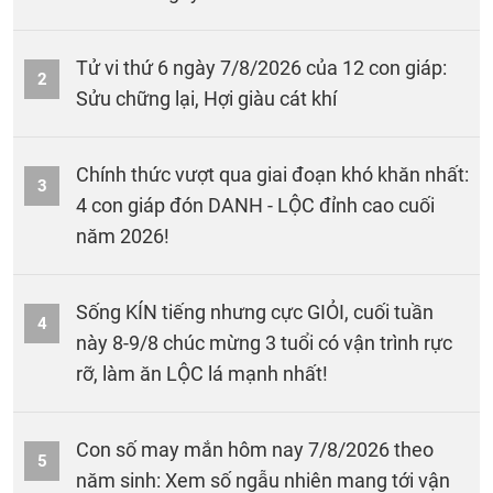
Tử vi thứ 6 ngày 7/8/2026 của 12 con giáp:
2
Sửu chững lại, Hợi giàu cát khí
Chính thức vượt qua giai đoạn khó khăn nhất:
3
4 con giáp đón DANH - LỘC đỉnh cao cuối
năm 2026!
Sống KÍN tiếng nhưng cực GIỎI, cuối tuần
4
này 8-9/8 chúc mừng 3 tuổi có vận trình rực
rỡ, làm ăn LỘC lá mạnh nhất!
Con số may mắn hôm nay 7/8/2026 theo
5
năm sinh: Xem số ngẫu nhiên mang tới vận