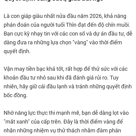
Là con giáp giàu nhất nửa đầu năm 2026, khả năng
phán đoán của người tuổi Thìn đạt đến độ chín muồi.
Bạn cực kỳ nhạy tin với các con số và dự án đầu tư, dễ
dàng đưa ra những lựa chọn "vàng" vào thời điểm
quyết định.
Vận may tiền bạc khá tốt, rất hợp để thử sức với các
khoản đầu tư nhỏ sau khi đã đánh giá rủi ro. Tuy
nhiên, hãy giữ cái đầu lạnh và tránh những quyết định
bốc đồng.
Nhờ năng lực thực thi mạnh mẽ, bạn dễ dàng lọt vào
"mắt xanh" của cấp trên. Đây là thời điểm vàng để
nhận những nhiệm vụ thử thách nhằm đàm phán