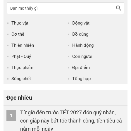
Thực vật
Động vật
Cơ thể
Đồ dùng
Thiên nhiên
Hành động
Phật - Quỷ
Con người
Thực phẩm
Địa điểm
Sống chết
Tổng hợp
Đọc nhiều
Từ giờ đến trước TẾT 2027 đón quý nhân,
1
con giáp này bứt tốc thành công, tiền tiêu cả
nắm mỗi ngày