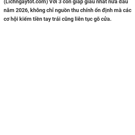
(Lichngaytot.com)
Với 3 con giáp giàu nhất nửa đầu
năm 2026, không chỉ nguồn thu chính ổn định mà các
cơ hội kiếm tiền tay trái cũng liên tục gõ cửa.