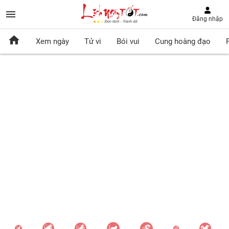
Đăng nhập
Xem ngày
Tử vi
Bói vui
Cung hoàng đạo