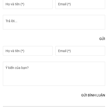
GỬI
GỬI BÌNH LUẬN