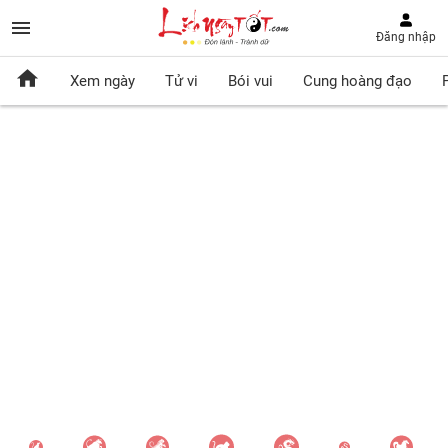
Đăng nhập
Xem ngày
Tử vi
Bói vui
Cung hoàng đạo