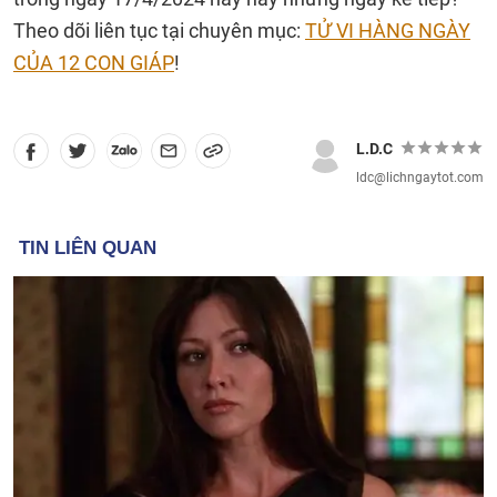
Theo dõi liên tục tại chuyên mục:
TỬ VI HÀNG NGÀY
CỦA 12 CON GIÁP
!
L.D.C
ldc@lichngaytot.com