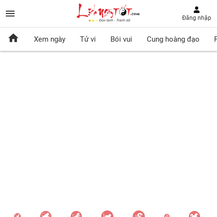
Đăng nhập
Xem ngày
Tử vi
Bói vui
Cung hoàng đạo