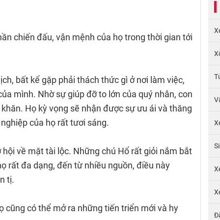
X
hần chiến đấu, vận mệnh của họ trong thời gian tới
X
T
h, bất kể gặp phải thách thức gì ở nơi làm việc,
 của mình. Nhờ sự giúp đỡ to lớn của quý nhân, con
V
ó khăn. Họ kỳ vọng sẽ nhận được sự ưu ái và thăng
 nghiệp của họ rất tươi sáng.
X
S
 hội về mặt tài lộc. Những chú Hổ rất giỏi nắm bắt
ọ rất đa dạng, đến từ nhiều nguồn, điều này
X
 tị.
X
họ cũng có thể mở ra những tiến triển mới và hy
Đ