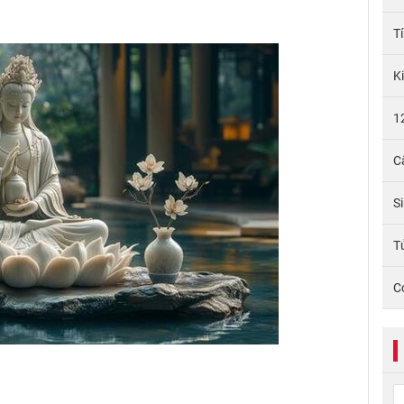
T
K
1
C
S
Tử
C