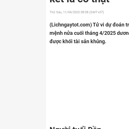
Thứ Sáu, 11/04/2025
08:08 (GMT+07)
(Lichngaytot.com)
Tử vi dự đoán t
mệnh nửa cuối tháng 4/2025 dương 
được khối tài sản khủng.