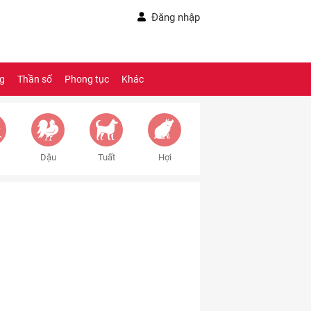
Đăng nhập
ng
Thần số
Phong tục
Khác
Dậu
Tuất
Hợi