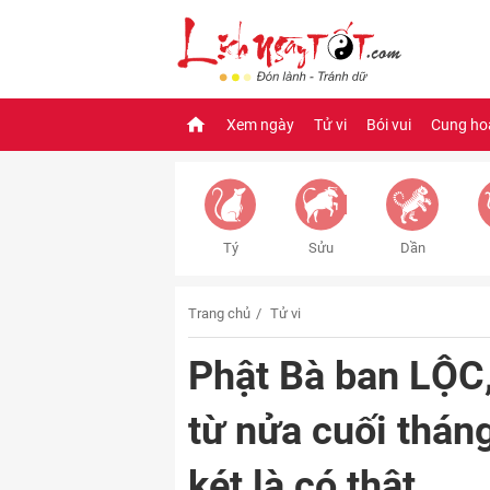
Xem ngày
Tử vi
Bói vui
Cung ho
Tý
Sửu
Dần
Trang chủ
Tử vi
Phật Bà ban LỘC,
từ nửa cuối thán
két là có thật