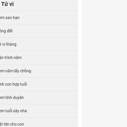
Tử vi
em sao hạn
ông đất
ử vi tháng
ận trình năm
em năm lấy chồng
inh con hợp tuổi
em tình duyên
em tuổi xây nhà
ặt tên cho con