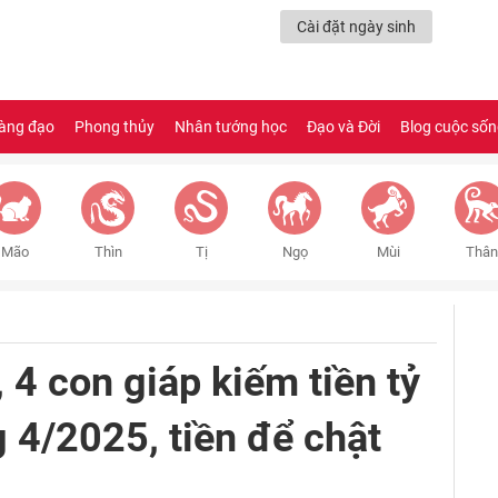
Cài đặt ngày sinh
àng đạo
Phong thủy
Nhân tướng học
Đạo và Đời
Blog cuộc số
Mão
Thìn
Tị
Ngọ
Mùi
Thân
 4 con giáp kiếm tiền tỷ
g 4/2025, tiền để chật