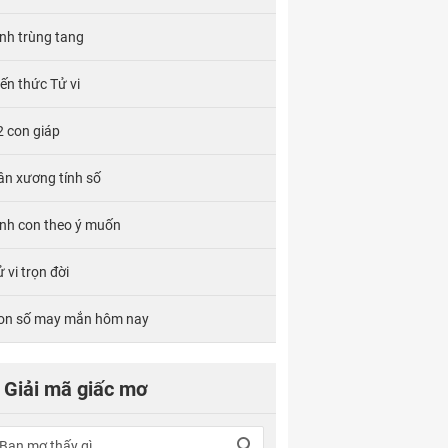
ính trùng tang
iến thức Tử vi
2 con giáp
ân xương tính số
inh con theo ý muốn
 vi trọn đời
on số may mắn hôm nay
Giải mã giấc mơ