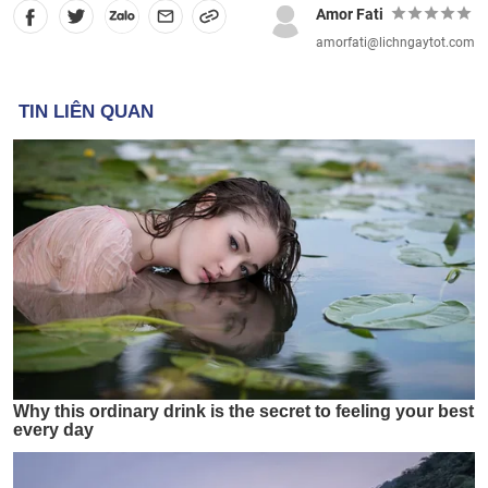
Amor Fati
amorfati@lichngaytot.com