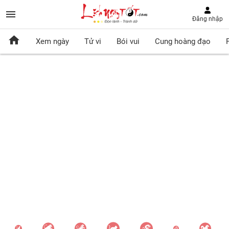
Đăng nhập
Xem ngày
Tử vi
Bói vui
Cung hoàng đạo