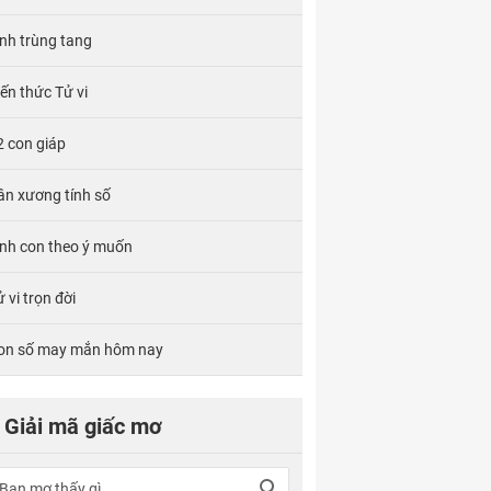
ính trùng tang
iến thức Tử vi
2 con giáp
ân xương tính số
inh con theo ý muốn
 vi trọn đời
on số may mắn hôm nay
Giải mã giấc mơ