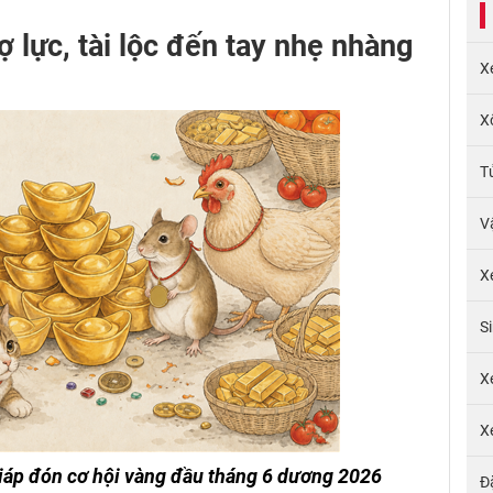
ợ lực, tài lộc đến tay nhẹ nhàng
X
X
T
V
X
S
X
X
giáp đón cơ hội vàng đầu tháng 6 dương 2026
Đ