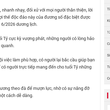
T
nhanh nhạy, đối xử với mọi người thân thiện, lời
 Lợi thế độc đáo này của đương số đặc biệt được
K
 6/2026 dương lịch.
1
ổi Tý cực kỳ vượng phát, những người có lòng hảo
C
g quanh.
S
ội việc làm phù hợp, có người lại bắc cầu giúp bạn
 có người trực tiếp mang đến cho tuổi Tý những
Tử
C
t nương theo đà để mượn lực, nhờ có sự nâng đỡ
 một cách dễ dàng.