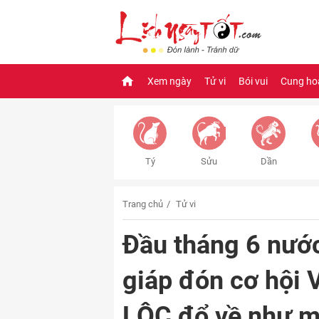
Xem ngày
Tử vi
Bói vui
Cung ho
Tý
Sửu
Dần
Trang chủ
Tử vi
Đầu tháng 6 nước
giáp đón cơ hội
LỘC đổ về như mư