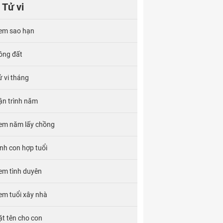
Tử vi
em sao hạn
ông đất
ử vi tháng
ận trình năm
em năm lấy chồng
inh con hợp tuổi
em tình duyên
em tuổi xây nhà
ặt tên cho con