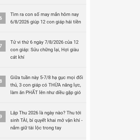
Tìm ra con số may mắn hôm nay
6
6/8/2026 giúp 12 con giáp hái tiền
Tử vi thứ 6 ngày 7/8/2026 của 12
7
con giáp: Sửu chững lại, Hợi giàu
cát khí
Giữa tuần này 5-7/8 hạ gục mọi đối
8
thủ, 3 con giáp có THỪA năng lực,
làm ăn PHẤT lên như diều gặp gió
Lập Thu 2026 là ngày nào? Thu tới
9
sinh TÀI, bí quyết khai mở vận khí -
nắm giữ tài lộc trong tay