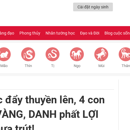
Cài đặt ngày sinh
àng đạo
Phong thủy
Nhân tướng học
Đạo và Đời
Blog cuộc số
Mão
Thìn
Tị
Ngọ
Mùi
Thân
 đẩy thuyền lên, 4 con
 VÀNG, DANH phất LỢI
a trút!