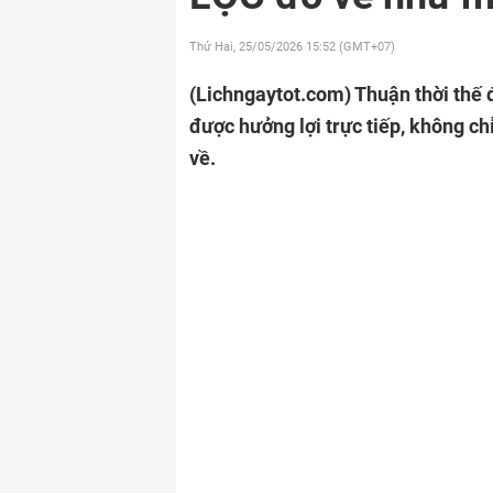
Thứ Hai, 25/05/2026
15:52 (GMT+07)
(Lichngaytot.com)
Thuận thời thế 
được hưởng lợi trực tiếp, không c
về.