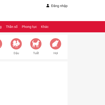
Đăng nhập
ng
Thần số
Phong tục
Khác
Dậu
Tuất
Hợi