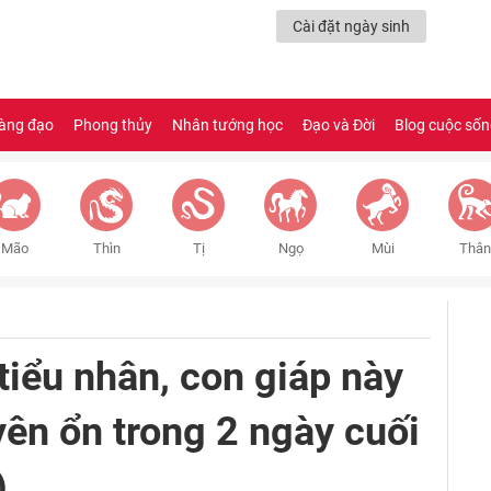
Cài đặt ngày sinh
àng đạo
Phong thủy
Nhân tướng học
Đạo và Đời
Blog cuộc số
Mão
Thìn
Tị
Ngọ
Mùi
Thân
tiểu nhân, con giáp này
ên ổn trong 2 ngày cuối
)