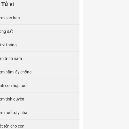
Tử vi
em sao hạn
ông đất
ử vi tháng
ận trình năm
em năm lấy chồng
inh con hợp tuổi
em tình duyên
em tuổi xây nhà
ặt tên cho con