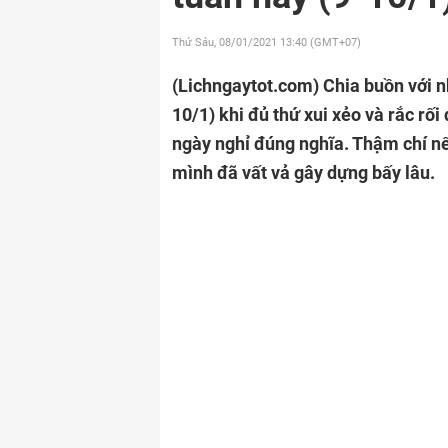
Thứ Sáu, 08/01/2021
13:40 (GMT+07)
(Lichngaytot.com)
Chia buồn với n
10/1) khi đủ thứ xui xẻo và rắc rố
ngày nghỉ đúng nghĩa. Thậm chí n
mình đã vất vả gây dựng bấy lâu.