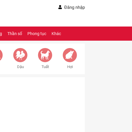
Đăng nhập
ng
Thần số
Phong tục
Khác
Dậu
Tuất
Hợi