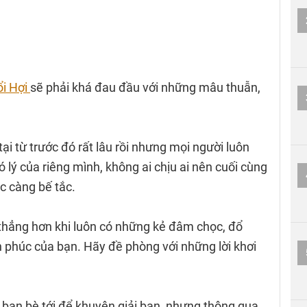
ổi Hợi
sẽ phải khá đau đầu với những mâu thuẫn,
.
ại từ trước đó rất lâu rồi nhưng mọi người luôn
 lý của riêng mình, không ai chịu ai nên cuối cùng
c càng bế tắc.
 thẳng hơn khi luôn có những kẻ đâm chọc, đổ
 phúc của bạn. Hãy đề phòng với những lời khơi
t bạn bè tới để khuyên giải bạn, nhưng thông qua