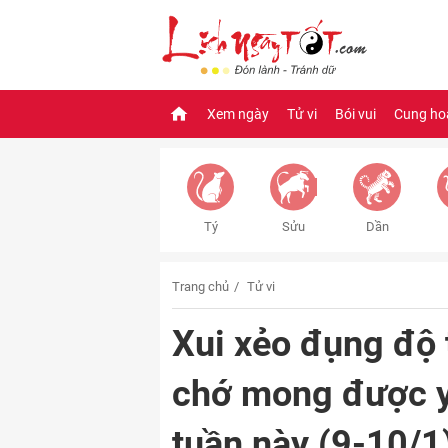
Xem ngày
Tử vi
Bói vui
Cung ho
Tý
Sửu
Dần
Trang chủ
Tử vi
Xui xẻo đụng độ 
chớ mong được y
tuần này (9-10/1