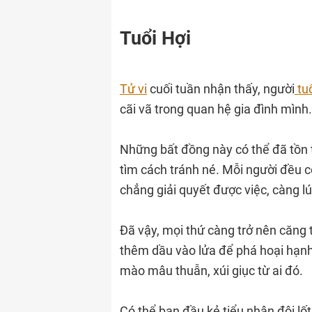
Tuổi Hợi
Tử vi
cuối tuần nhận thấy, người
tu
cãi vã trong quan hệ gia đình mình
Những bất đồng này có thể đã tồn t
tìm cách tránh né. Mỗi người đều có
chẳng giải quyết được việc, càng lú
Đã vậy, mọi thứ càng trở nên căng
thêm dầu vào lửa để phá hoại hạnh
mào mâu thuẫn, xúi giục từ ai đó.
Có thể ban đầu kẻ tiểu nhân đội lố