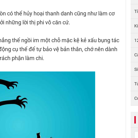
T
còn có thể hủy hoại thanh danh cũng như làm cơ
ởi những lời thị phi vô căn cứ.
K
hẳng thể ngồi im một chỗ mặc kệ kẻ xấu bụng tác
1
động cụ thể để tự bảo vệ bản thân, chớ nên dành
C
n trách phận làm chi.
S
Tử
C