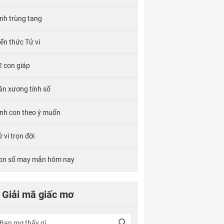
ính trùng tang
iến thức Tử vi
2 con giáp
ân xương tính số
inh con theo ý muốn
 vi trọn đời
on số may mắn hôm nay
Giải mã giấc mơ