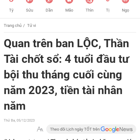
Tý
Sửu
Dần
Mão
Thìn
Tị
Ngọ
Trang chủ
Tử vi
Quan trên ban LỘC, Thần
Tài chốt sổ: 4 tuổi đầu tư
bội thu tháng cuối cùng
năm 2023, tiền tài nhân
năm
Thứ Ba, 05/12/2023
Theo dõi Lịch ngày TỐT trên