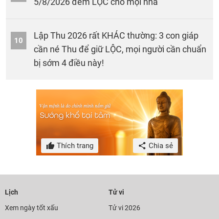
5/8/2026 đem LỘC cho mọi nhà
Lập Thu 2026 rất KHÁC thường: 3 con giáp
10
cần né Thu để giữ LỘC, mọi người cần chuẩn
bị sớm 4 điều này!
Thích trang
Chia sẻ
Lịch
Tử vi
Xem ngày tốt xấu
Tử vi 2026