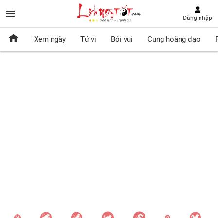
Đăng nhập
Xem ngày
Tử vi
Bói vui
Cung hoàng đạo