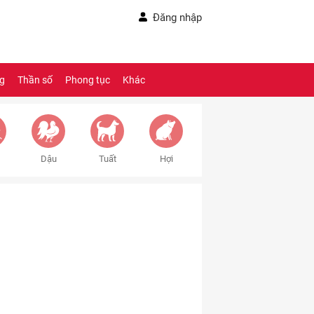
Đăng nhập
ng
Thần số
Phong tục
Khác
Dậu
Tuất
Hợi