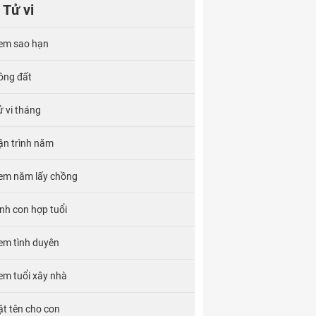
Tử vi
em sao hạn
ông đất
ử vi tháng
ận trình năm
em năm lấy chồng
inh con hợp tuổi
em tình duyên
em tuổi xây nhà
ặt tên cho con