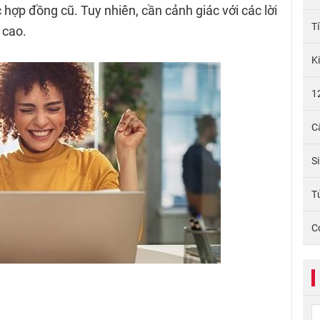
 hợp đồng cũ. Tuy nhiên, cần cảnh giác với các lời
T
 cao.
K
1
C
S
Tử
C