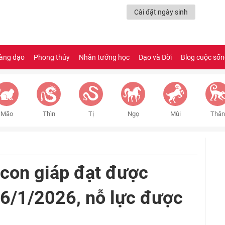
Cài đặt ngày sinh
àng đạo
Phong thủy
Nhân tướng học
Đạo và Đời
Blog cuộc số
Mão
Thìn
Tị
Ngọ
Mùi
Thân
 con giáp đạt được
 6/1/2026, nỗ lực được