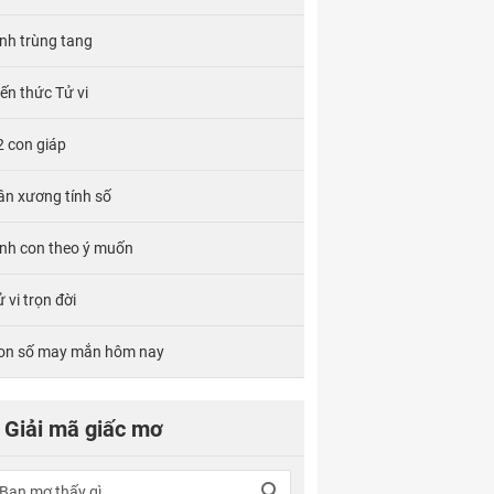
ính trùng tang
iến thức Tử vi
2 con giáp
ân xương tính số
inh con theo ý muốn
 vi trọn đời
on số may mắn hôm nay
Giải mã giấc mơ