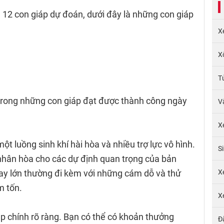
 12 con giáp dự đoán, dưới đây là những con giáp
X
X
T
t trong những con giáp đạt được thành công ngày
V
X
 luồng sinh khí hài hòa và nhiều trợ lực vô hình.
S
i, nhân hòa cho các dự định quan trọng của bản
ay lớn thường đi kèm với những cám dỗ và thử
X
m tốn.
X
ập chính rõ ràng. Bạn có thể có khoản thưởng
Đ