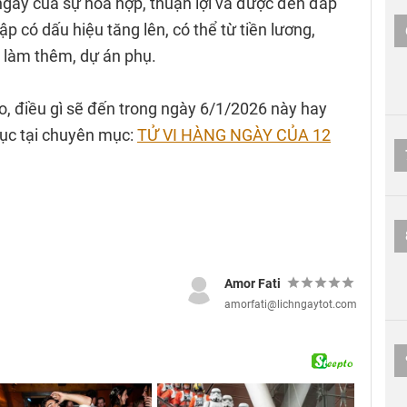
gày của sự hòa hợp, thuận lợi và được đền đáp
ập có dấu hiệu tăng lên, có thể từ tiền lương,
c làm thêm, dự án phụ.
ao, điều gì sẽ đến trong ngày 6/1/2026 này hay
tục tại chuyên mục:
TỬ VI HÀNG NGÀY CỦA 12
Amor Fati
amorfati@lichngaytot.com