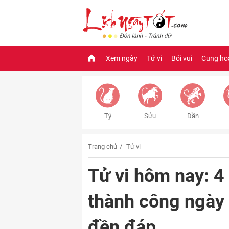
Xem ngày
Tử vi
Bói vui
Cung ho
Tý
Sửu
Dần
Trang chủ
Tử vi
Tử vi hôm nay: 4
thành công ngày
đền đáp