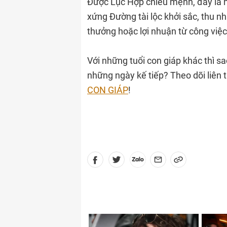
Được Lục Hợp chiếu mệnh, đây là n
xứng Đường tài lộc khởi sắc, thu nh
thưởng hoặc lợi nhuận từ công việ
Với những tuổi con giáp khác thì s
những ngày kế tiếp? Theo dõi liên 
CON GIÁP
!