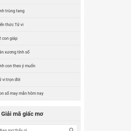
ính trùng tang
iến thức Tử vi
2 con giáp
ân xương tính số
inh con theo ý muốn
 vi trọn đời
on số may mắn hôm nay
Giải mã giấc mơ