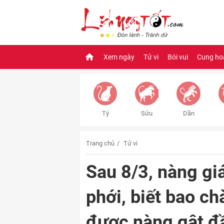
Xem ngày
Tử vi
Bói vui
Cung ho
Tý
Sửu
Dần
Trang chủ
Tử vi
Sau 8/3, nàng gi
phới, biết bao c
được nàng gật đ