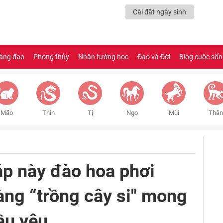
Cài đặt ngày sinh
àng đạo
Phong thủy
Nhân tướng học
Đạo và Đời
Blog cuộc số
Mão
Thìn
Tị
Ngọ
Mùi
Thân
áp này đào hoa phơi
hàng “trồng cây si" mong
ầu yêu