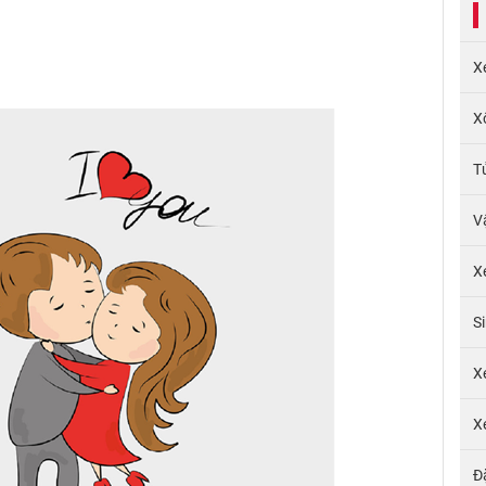
X
X
T
V
X
S
X
X
Đ