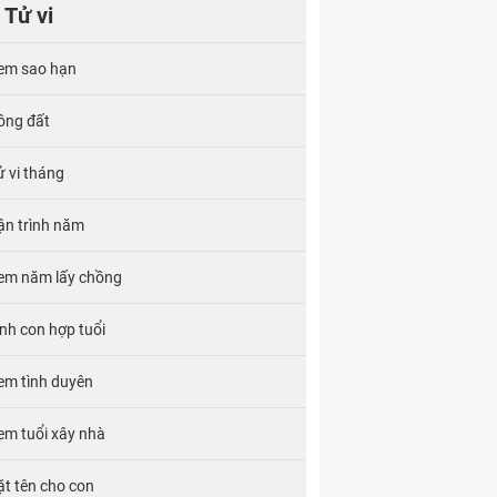
Tử vi
em sao hạn
ông đất
ử vi tháng
ận trình năm
em năm lấy chồng
inh con hợp tuổi
em tình duyên
em tuổi xây nhà
ặt tên cho con