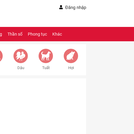
Đăng nhập
ng
Thần số
Phong tục
Khác
Dậu
Tuất
Hợi