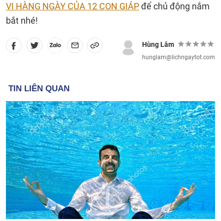
VI HÀNG NGÀY CỦA 12 CON GIÁP
để chủ động nắm
bắt nhé!
Hùng Lâm
hunglam@lichngaytot.com