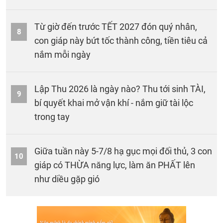
Từ giờ đến trước TẾT 2027 đón quý nhân,
8
con giáp này bứt tốc thành công, tiền tiêu cả
nắm mỗi ngày
Lập Thu 2026 là ngày nào? Thu tới sinh TÀI,
9
bí quyết khai mở vận khí - nắm giữ tài lộc
trong tay
Giữa tuần này 5-7/8 hạ gục mọi đối thủ, 3 con
10
giáp có THỪA năng lực, làm ăn PHẤT lên
như diều gặp gió