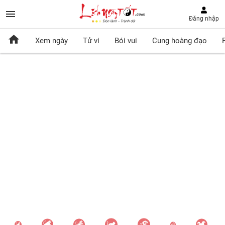
Đăng nhập
Xem ngày
Tử vi
Bói vui
Cung hoàng đạo