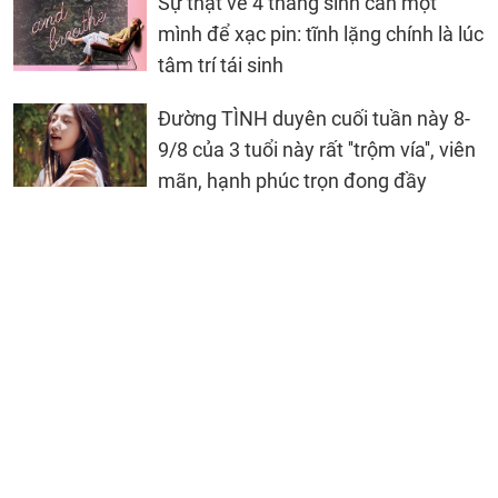
Sự thật về 4 tháng sinh cần một
mình để xạc pin: tĩnh lặng chính là lúc
tâm trí tái sinh
Đường TÌNH duyên cuối tuần này 8-
9/8 của 3 tuổi này rất ''trộm vía'', viên
mãn, hạnh phúc trọn đong đầy