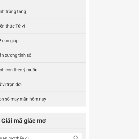
ính trùng tang
iến thức Tử vi
2 con giáp
ân xương tính số
inh con theo ý muốn
 vi trọn đời
on số may mắn hôm nay
Giải mã giấc mơ