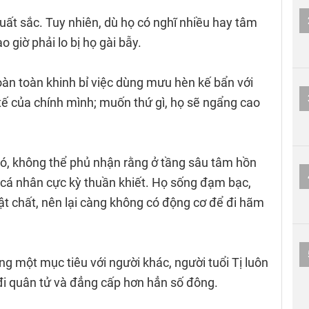
xuất sắc. Tuy nhiên, dù họ có nghĩ nhiều hay tâm
giờ phải lo bị họ gài bẫy.
oàn toàn khinh bỉ việc dùng mưu hèn kế bẩn với
 tế của chính mình; muốn thứ gì, họ sẽ ngẩng cao
đó, không thể phủ nhận rằng ở tầng sâu tâm hồn
ng cá nhân cực kỳ thuần khiết. Họ sống đạm bạc,
ật chất, nên lại càng không có động cơ để đi hãm
ng một mục tiêu với người khác, người tuổi Tị luôn
i quân tử và đẳng cấp hơn hẳn số đông.