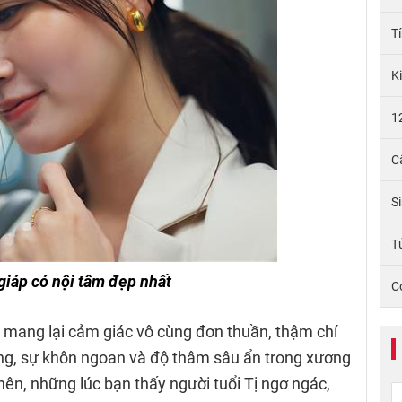
T
K
1
C
S
Tử
 giáp có nội tâm đẹp nhất
C
g mang lại cảm giác vô cùng đơn thuần, thậm chí
rằng, sự khôn ngoan và độ thâm sâu ẩn trong xương
nên, những lúc bạn thấy người tuổi Tị ngơ ngác,