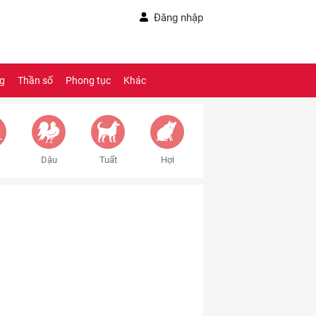
Đăng nhập
ng
Thần số
Phong tục
Khác
Dậu
Tuất
Hợi