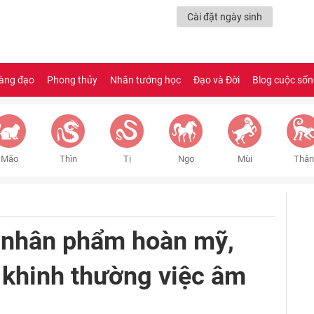
Cài đặt ngày sinh
àng đạo
Phong thủy
Nhân tướng học
Đạo và Đời
Blog cuộc số
Mão
Thìn
Tị
Ngọ
Mùi
Thân
 nhân phẩm hoàn mỹ,
t khinh thường việc âm