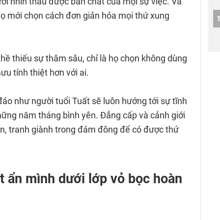
ời nhìn thấu được bản chất của mọi sự việc. Và
 họ mới chọn cách đơn giản hóa mọi thứ xung
g hề thiếu sự thâm sâu, chỉ là họ chọn không dùng
 tính thiệt hơn với ai.
đáo như người tuổi Tuất sẽ luôn hướng tới sự tĩnh
hững năm tháng bình yên. Đẳng cấp và cảnh giới
ấn, tranh giành trong đám đông để có được thứ
t ẩn mình dưới lớp vỏ bọc hoàn