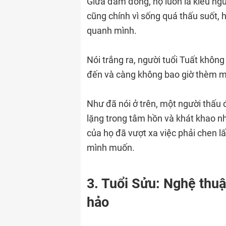
Giữa đám đông, họ luôn là kiểu ngư
cũng chính vì sống quá thấu suốt,
quanh mình.
Nói trắng ra, người tuổi Tuất khôn
đến và càng không bao giờ thèm mưu
Như đã nói ở trên, một người thấu 
lặng trong tâm hồn và khát khao n
của họ đã vượt xa việc phải chen l
mình muốn.
3. Tuổi Sửu: Nghệ thuậ
hảo