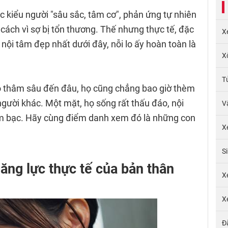
c kiểu người "sâu sắc, tâm cơ", phản ứng tự nhiên
cách vì sợ bị tổn thương. Thế nhưng thực tế, đặc
X
ó nội tâm đẹp nhất dưới đây, nỗi lo ấy hoàn toàn là
X
T
ó thâm sâu đến đâu, họ cũng chẳng bao giờ thèm
gười khác. Một mặt, họ sống rất thấu đáo, nội
V
ạm bạc. Hãy cùng điểm danh xem đó là những con
X
S
 năng lực thực tế của bản thân
X
X
Đ