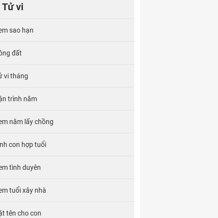
Tử vi
em sao hạn
ông đất
ử vi tháng
ận trình năm
em năm lấy chồng
inh con hợp tuổi
em tình duyên
em tuổi xây nhà
ặt tên cho con