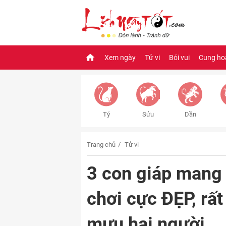
Xem ngày
Tử vi
Bói vui
Cung ho
Tý
Sửu
Dần
Trang chủ
Tử vi
3 con giáp mang
chơi cực ĐẸP, rấ
mưu hại người