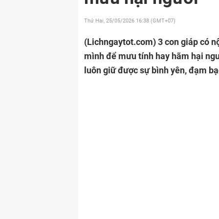
Thứ Hai, 25/05/2026
16:38 (GMT+07)
(Lichngaytot.com)
3 con giáp có n
mình để mưu tính hay hãm hại ngườ
luôn giữ được sự bình yên, đạm bạ