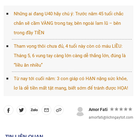
Những ai đang U40 hãy chú ý: Trước năm 45 tuổi chắc
chắn sẽ cầm VÀNG trong tay, bên ngoài lam lũ – bên
trong đầy TIỀN
Tham vọng thôi chưa đủ, 4 tuổi này còn có máu LIỀU:
Tháng 5, 6 vung tay càng lớn càng dễ thắng lớn, đúng là
“liều ăn nhiều”
Từ nay tới cuối năm: 3 con giáp có HẠN nặng sức khỏe,
lơ là dễ tiền mất tật mang, biết sớm để tránh được HỌA!
Amor Fati
amorfati@lichngaytot.com