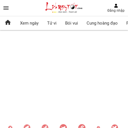
Đăng nhập
Xem ngày
Tử vi
Bói vui
Cung hoàng đạo