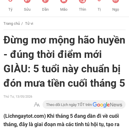
Tý
Sửu
Dần
Mão
Thìn
Tị
Ngọ
Trang chủ
Tử vi
Đừng mơ mộng hão huyền
- đúng thời điểm mới
GIÀU: 5 tuổi này chuẩn bị
đón mưa tiền cuối tháng 5
Thứ Tư, 13/05/2026
Theo dõi Lịch ngày TỐT trên
(Lichngaytot.com)
Khi tháng 5 đang dần đi về cuối
tháng, đây là giai đoạn mà các tinh tú hội tụ, tạo ra