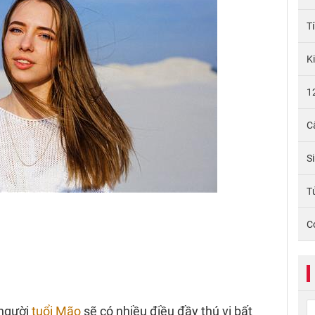
T
K
1
C
S
Tử
C
 người
tuổi Mão
sẽ có nhiều điều đầy thú vị bất