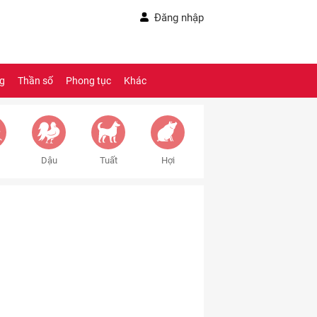
Đăng nhập
ng
Thần số
Phong tục
Khác
Dậu
Tuất
Hợi