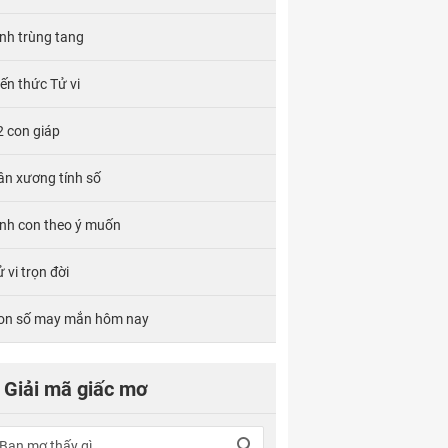
ính trùng tang
iến thức Tử vi
2 con giáp
ân xương tính số
inh con theo ý muốn
 vi trọn đời
on số may mắn hôm nay
Giải mã giấc mơ