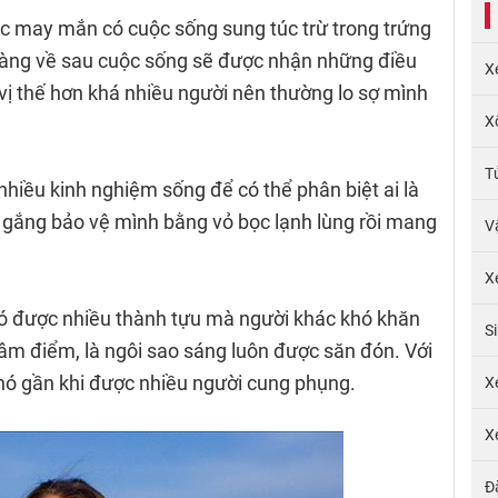
 may mắn có cuộc sống sung túc trừ trong trứng
càng về sau cuộc sống sẽ được nhận những điều
X
 vị thế hơn khá nhiều người nên thường lo sợ mình
X
T
nhiều kinh nghiệm sống để có thể phân biệt ai là
cố gắng bảo vệ mình bằng vỏ bọc lạnh lùng rồi mang
V
X
có được nhiều thành tựu mà người khác khó khăn
S
âm điểm, là ngôi sao sáng luôn được săn đón. Với
khó gần khi được nhiều người cung phụng.
X
X
Đ