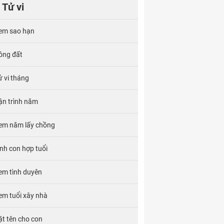
Tử vi
em sao hạn
ông đất
ử vi tháng
ận trình năm
em năm lấy chồng
inh con hợp tuổi
em tình duyên
em tuổi xây nhà
ặt tên cho con