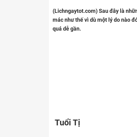
(Lichngaytot.com)
Sau đây là nhữ
mác như thế vì dù một lý do nào đó
quá dễ gần.
Tuổi Tị