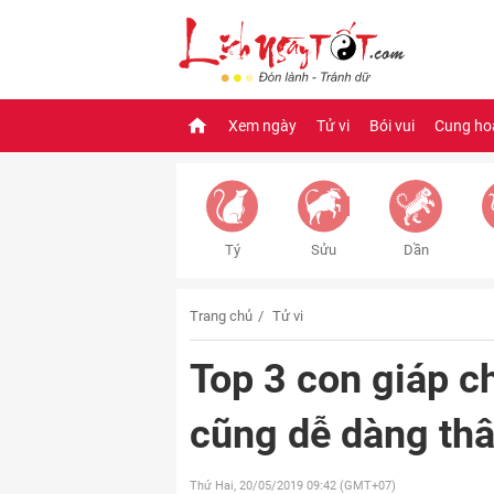
Xem ngày
Tử vi
Bói vui
Cung ho
Tý
Sửu
Dần
Trang chủ
Tử vi
Top 3 con giáp c
cũng dễ dàng thâ
Thứ Hai, 20/05/2019
09:42 (GMT+07)