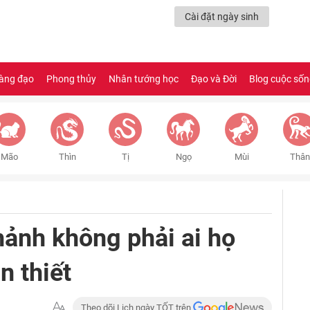
Cài đặt ngày sinh
àng đạo
Phong thủy
Nhân tướng học
Đạo và Đời
Blog cuộc số
Mão
Thìn
Tị
Ngọ
Mùi
Thân
hảnh không phải ai họ
n thiết
Theo dõi Lịch ngày TỐT trên