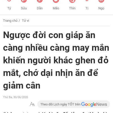
Tý
Sửu
Dần
Mão
Thìn
Tị
Ngọ
Trang chủ
Tử vi
Ngược đời con giáp ăn
càng nhiều càng may mắn
khiến người khác ghen đỏ
mắt, chớ dại nhịn ăn để
giảm cân
Thứ Ba, 30/06/2020
Theo dõi Lịch ngày TỐT trên