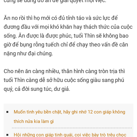
cũng sẽ dùng đồ ăn để giải quyết mọi việc.
Ăn no rồi thì họ mới có đủ tỉnh táo và sức lực để
đương đầu với mọi khó khăn hay thách thức của cuộc
sống. Ăn được là được phúc, tuổi Thìn sẽ không bao
giờ để bụng rỗng tuếch chỉ để chạy theo vấn đề cân
nặng như đại chúng.
Cho nên ăn càng nhiều, thân hình càng tròn trịa thì
tuổi Thìn càng dễ sở hữu cuộc sống giàu sang phú
quý, cả đời sung túc, dư giả.
Muốn tình yêu bền chặt, hãy ghi nhớ 12 con giáp không
thích nửa kia làm gì
Hội những con giáp tinh quái, coi việc bày trò trêu chọc