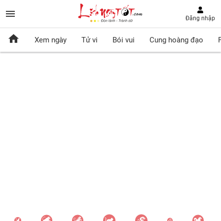
Đăng nhập
Xem ngày
Tử vi
Bói vui
Cung hoàng đạo