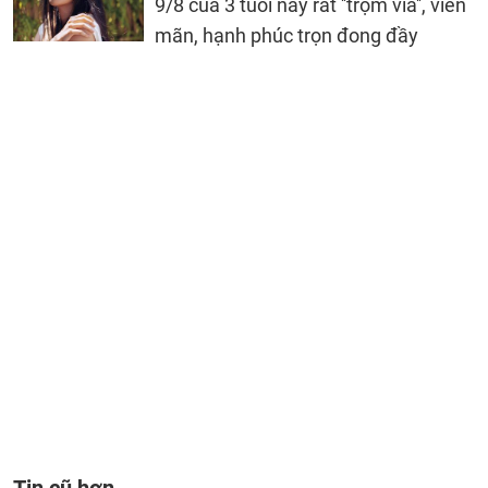
9/8 của 3 tuổi này rất ''trộm vía'', viên
mãn, hạnh phúc trọn đong đầy
Tin cũ hơn