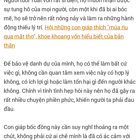
Người tuổi Tuất vốn rất sĩ diện, họ muốn nhận được
sự tung hô của mọi người, còn một khi đã bị ai bóc
mẽ, họ sẽ trở nên rất nóng nảy và làm ra những hành
động thiếu lý trí.
Hội những con giáp thích "múa rìu
qua mắt thợ", khoe khoang vốn hiểu biết của bản
thân
Để bảo vệ danh dự của mình, họ có thể làm bất cứ
việc gì, không cần quan tâm xem việc này có hợp lý
không, có ích lợi gì hoặc làm tổn hại gì đến người khác
không. Chính vì tính tình hẹp hòi này nên họ đã gây ra
rất nhiều chuyện phiền phức, khiến người ta phải đau
đầu.
Con giáp bốc đồng này cần suy nghĩ thoáng ra một
chút, không phải cứ ai chê mình là đã có ác cảm với