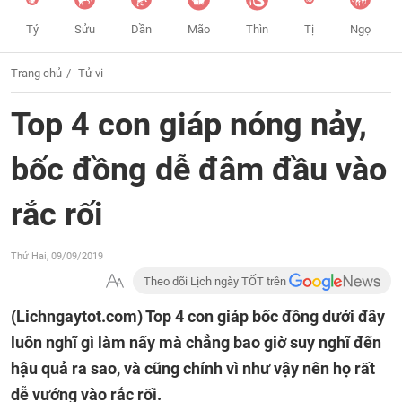
Tý
Sửu
Dần
Mão
Thìn
Tị
Ngọ
Trang chủ
Tử vi
Top 4 con giáp nóng nảy,
bốc đồng dễ đâm đầu vào
rắc rối
Thứ Hai, 09/09/2019
Theo dõi Lịch ngày TỐT trên
(Lichngaytot.com)
Top 4 con giáp bốc đồng dưới đây
luôn nghĩ gì làm nấy mà chẳng bao giờ suy nghĩ đến
hậu quả ra sao, và cũng chính vì như vậy nên họ rất
dễ vướng vào rắc rối.