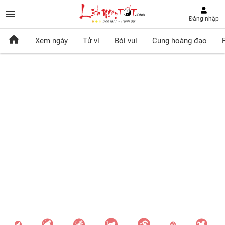
Đăng nhập
Xem ngày
Tử vi
Bói vui
Cung hoàng đạo