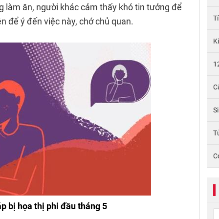
ng làm ăn, người khác cảm thấy khó tin tưởng để
T
nên để ý đến việc này, chớ chủ quan.
K
1
C
S
Tử
C
p bị họa thị phi đầu tháng 5