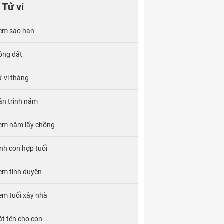
Tử vi
em sao hạn
ông đất
ử vi tháng
ận trình năm
em năm lấy chồng
inh con hợp tuổi
em tình duyên
em tuổi xây nhà
ặt tên cho con