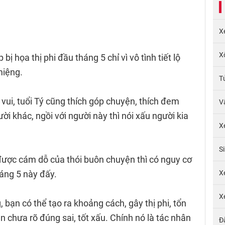
X
X
ị họa thị phi đầu tháng 5 chỉ vì vô tình tiết lộ
miệng.
T
 vui, tuổi Tý cũng thích góp chuyện, thích đem
V
i khác, ngồi với người này thì nói xấu người kia
X
S
ược cám dỗ của thói buôn chuyện thì có nguy cơ
háng 5 này đấy.
X
X
bạn có thể tạo ra khoảng cách, gây thị phi, tổn
 chưa rõ đúng sai, tốt xấu. Chính nó là tác nhân
Đ