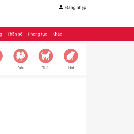
Đăng nhập
ng
Thần số
Phong tục
Khác
Dậu
Tuất
Hợi