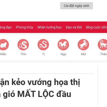
Cài đặt ngày sinh
àng đạo
Phong thủy
Nhân tướng học
Đạo và Đời
Blog cuộc số
Mão
Thìn
Tị
Ngọ
Mùi
Thân
hận kẻo vướng họa thị
vạ gió MẤT LỘC đầu