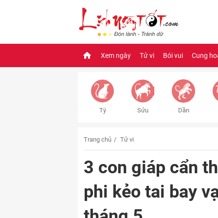
Xem ngày
Tử vi
Bói vui
Cung ho
Tý
Sửu
Dần
Trang chủ
Tử vi
3 con giáp cẩn t
phi kẻo tai bay 
tháng 5