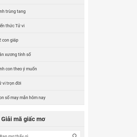
ính trùng tang
iến thức Tử vi
2 con giáp
ân xương tính số
inh con theo ý muốn
 vi trọn đời
on số may mắn hôm nay
Giải mã giấc mơ