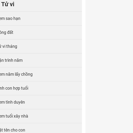
Tử vi
em sao hạn
ông đất
ử vi tháng
ận trình năm
em năm lấy chồng
inh con hợp tuổi
em tình duyên
em tuổi xây nhà
ặt tên cho con