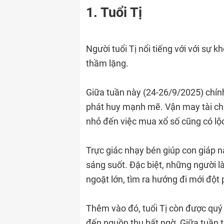
1. Tuổi Tị
Người tuổi Tị nổi tiếng với với sự 
thầm lặng.
Giữa tuần này (24-26/9/2025) chính
phát huy mạnh mẽ. Vận may tài ch
nhỏ đến việc mua xổ số cũng có lộ
Trực giác nhạy bén giúp con giáp n
sáng suốt. Đặc biệt, những người 
ngoặt lớn, tìm ra hướng đi mới đột 
Thêm vào đó, tuổi Tị còn được quý
đến nguồn thu bất ngờ. Giữa tuần tà