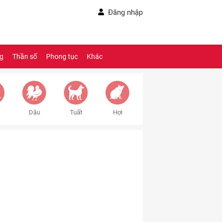
Đăng nhập
ng
Thần số
Phong tục
Khác
Dậu
Tuất
Hợi