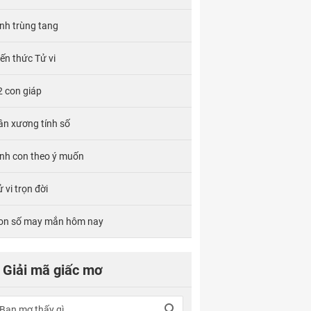
ính trùng tang
iến thức Tử vi
2 con giáp
ân xương tính số
inh con theo ý muốn
 vi trọn đời
on số may mắn hôm nay
Giải mã giấc mơ