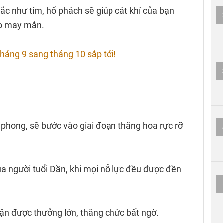
ắc như tím, hổ phách sẽ giúp cát khí của bạn
ặp may mắn.
háng 9 sang tháng 10 sắp tới!
 phong, sẽ bước vào giai đoạn thăng hoa rực rỡ
 người tuổi Dần, khi mọi nỗ lực đều được đền
ận được thưởng lớn, thăng chức bất ngờ.