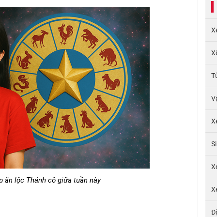
X
X
T
V
X
S
X
p ăn lộc Thánh cô giữa tuần này
X
Đ