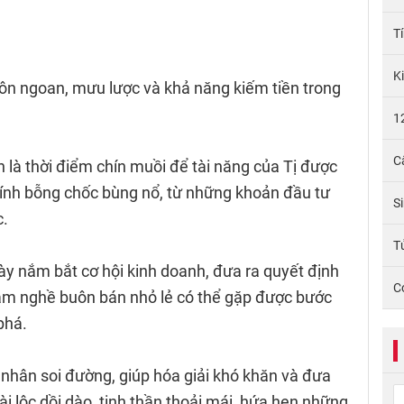
T
K
khôn ngoan, mưu lược và khả năng kiếm tiền trong
1
C
 là thời điểm chín muồi để tài năng của Tị được
ính bỗng chốc bùng nổ, từ những khoản đầu tư
S
c.
Tử
ày nắm bắt cơ hội kinh doanh, đưa ra quyết định
C
làm nghề buôn bán nhỏ lẻ có thể gặp được bước
phá.
 nhân soi đường, giúp hóa giải khó khăn và đưa
i lộc dồi dào, tinh thần thoải mái, hứa hẹn những