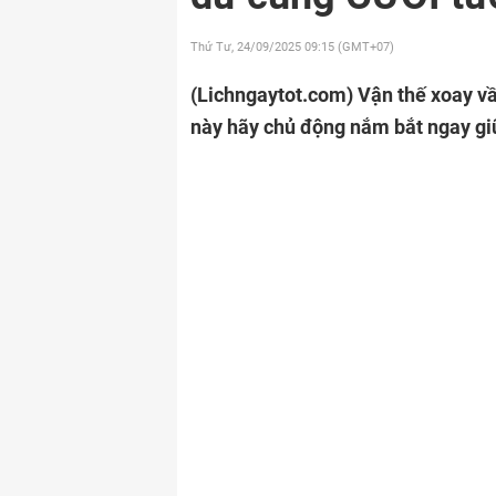
Thứ Tư, 24/09/2025
09:15 (GMT+07)
(Lichngaytot.com)
Vận thế xoay vầ
này hãy chủ động nắm bắt ngay giữ