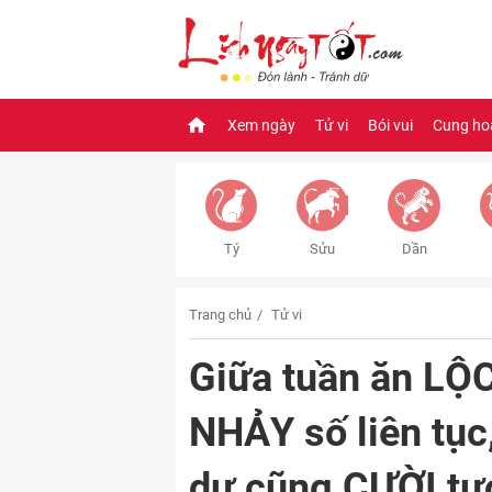
Xem ngày
Tử vi
Bói vui
Cung ho
Tý
Sửu
Dần
Trang chủ
Tử vi
Giữa tuần ăn LỘC
NHẢY số liên tục,
dư cũng CƯỜI tươ