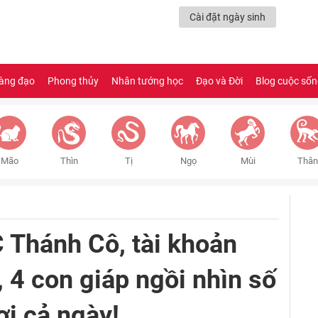
Cài đặt ngày sinh
àng đạo
Phong thủy
Nhân tướng học
Đạo và Đời
Blog cuộc số
Mão
Thìn
Tị
Ngọ
Mùi
Thân
 Thánh Cô, tài khoản
 4 con giáp ngồi nhìn số
i cả ngày!