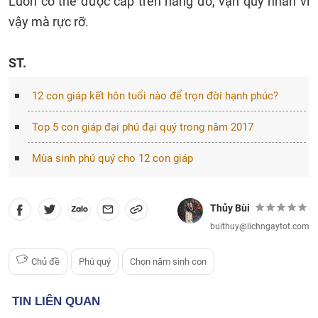
Luôn có thể được cấp trên nâng đỡ, vận quý nhân vì
vậy mà rực rỡ.
ST.
12 con giáp kết hôn tuổi nào để trọn đời hạnh phúc?
Top 5 con giáp đại phú đại quý trong năm 2017
Mùa sinh phú quý cho 12 con giáp
Thủy Bùi
buithuy@lichngaytot.com
Chủ đề
Phú quý
Chọn năm sinh con