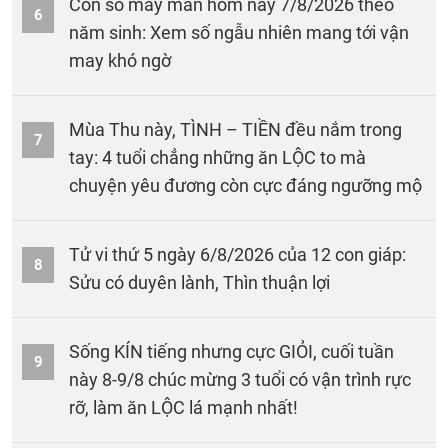
Con số may mắn hôm nay 7/8/2026 theo
6
năm sinh: Xem số ngẫu nhiên mang tới vận
may khó ngờ
Mùa Thu này, TÌNH – TIỀN đều nắm trong
7
tay: 4 tuổi chẳng những ăn LỘC to mà
chuyện yêu đương còn cực đáng ngưỡng mộ
Tử vi thứ 5 ngày 6/8/2026 của 12 con giáp:
8
Sửu có duyên lành, Thìn thuận lợi
Sống KÍN tiếng nhưng cực GIỎI, cuối tuần
9
này 8-9/8 chúc mừng 3 tuổi có vận trình rực
rỡ, làm ăn LỘC lá mạnh nhất!