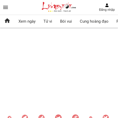
Đăng nhập
Xem ngày
Tử vi
Bói vui
Cung hoàng đạo