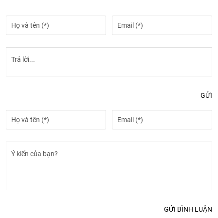
GỬI
GỬI BÌNH LUẬN