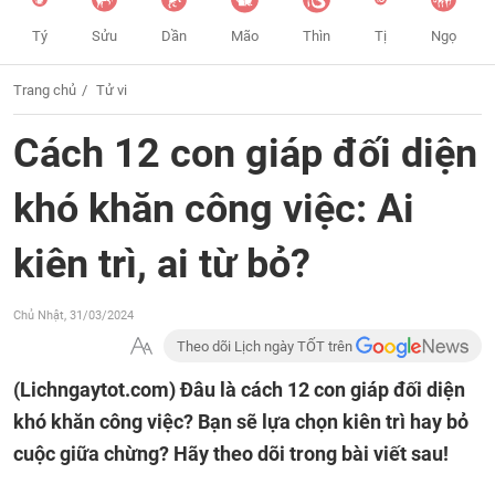
Tý
Sửu
Dần
Mão
Thìn
Tị
Ngọ
Trang chủ
Tử vi
Cách 12 con giáp đối diện
khó khăn công việc: Ai
kiên trì, ai từ bỏ?
Chủ Nhật, 31/03/2024
Theo dõi Lịch ngày TỐT trên
(Lichngaytot.com)
Đâu là cách 12 con giáp đối diện
khó khăn công việc? Bạn sẽ lựa chọn kiên trì hay bỏ
cuộc giữa chừng? Hãy theo dõi trong bài viết sau!