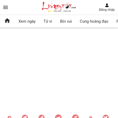
Đăng nhập
Xem ngày
Tử vi
Bói vui
Cung hoàng đạo