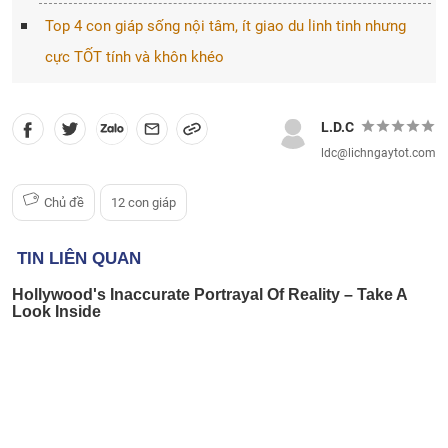
Top 4 con giáp sống nội tâm, ít giao du linh tinh nhưng
cực TỐT tính và khôn khéo
L.D.C
ldc@lichngaytot.com
Chủ đề
12 con giáp