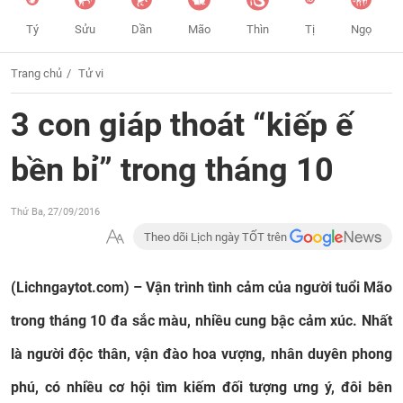
Tý
Sửu
Dần
Mão
Thìn
Tị
Ngọ
Trang chủ
Tử vi
3 con giáp thoát “kiếp ế
bền bỉ” trong tháng 10
Thứ Ba, 27/09/2016
Theo dõi Lịch ngày TỐT trên
(Lichngaytot.com) – Vận trình tình cảm của người tuổi Mão
trong tháng 10 đa sắc màu, nhiều cung bậc cảm xúc. Nhất
là người độc thân, vận đào hoa vượng, nhân duyên phong
phú, có nhiều cơ hội tìm kiếm đối tượng ưng ý, đôi bên