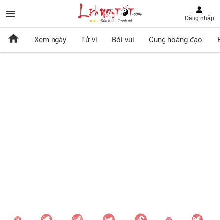
Đăng nhập
Xem ngày
Tử vi
Bói vui
Cung hoàng đạo