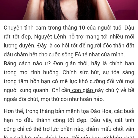
Chuyện tình cảm trong tháng 10 của người tuổi Dậu
rất tốt đẹp, Nguyệt Lệnh hỗ trợ mang tới nhiều mối
lương duyên. Đây là cơ hội tốt để người độc thân đặt
dấu chấm hết cho cuộc sống FA tẻ nhạt của mình.
Bằng cách nào ư? Đơn giản thôi, hãy là chính bạn
trong mọi tình huống. Chính sức hút, sự tỏa sáng
trong tâm hồn bạn có mê lực khó cưỡng đối với mọi
người xung quanh. Chỉ cần
con giáp
này chú ý vẻ bề
ngoài đôi chút, mọi thứ coi như hoàn hảo.
Hơn thế, trong tháng bản mệnh tọa Đào Hoa, các buổi
hẹn hò đều thành công tốt đẹp. Dẫu vậy, cát tinh
cũng chỉ có thể trợ lực phần nào, điểm mấu chốt vẫn
là sự nỗ lực của chính bạn. Bởi nếu bạn cứ khép chặt