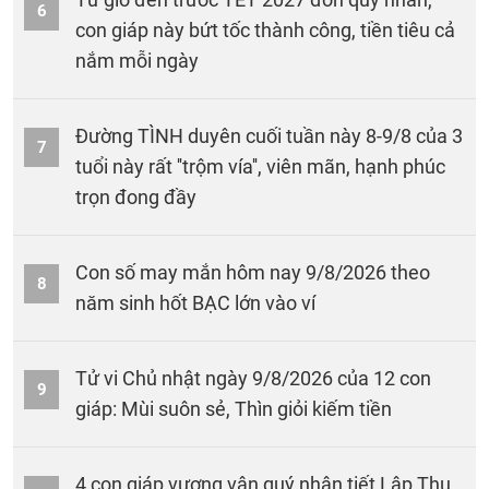
6
con giáp này bứt tốc thành công, tiền tiêu cả
nắm mỗi ngày
Đường TÌNH duyên cuối tuần này 8-9/8 của 3
7
tuổi này rất ''trộm vía'', viên mãn, hạnh phúc
trọn đong đầy
Con số may mắn hôm nay 9/8/2026 theo
8
năm sinh hốt BẠC lớn vào ví
Tử vi Chủ nhật ngày 9/8/2026 của 12 con
9
giáp: Mùi suôn sẻ, Thìn giỏi kiếm tiền
4 con giáp vượng vận quý nhân tiết Lập Thu