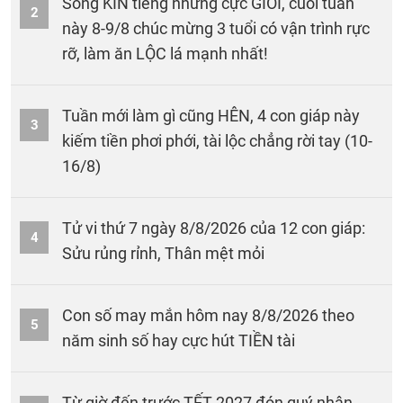
Sống KÍN tiếng nhưng cực GIỎI, cuối tuần
2
này 8-9/8 chúc mừng 3 tuổi có vận trình rực
rỡ, làm ăn LỘC lá mạnh nhất!
Tuần mới làm gì cũng HÊN, 4 con giáp này
3
kiếm tiền phơi phới, tài lộc chẳng rời tay (10-
16/8)
Tử vi thứ 7 ngày 8/8/2026 của 12 con giáp:
4
Sửu rủng rỉnh, Thân mệt mỏi
Con số may mắn hôm nay 8/8/2026 theo
5
năm sinh số hay cực hút TIỀN tài
Từ giờ đến trước TẾT 2027 đón quý nhân,