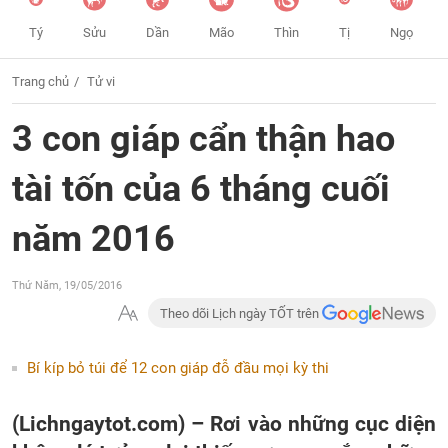
Tý
Sửu
Dần
Mão
Thìn
Tị
Ngọ
Trang chủ
Tử vi
3 con giáp cẩn thận hao
tài tốn của 6 tháng cuối
năm 2016
Thứ Năm, 19/05/2016
Theo dõi Lịch ngày TỐT trên
Bí kíp bỏ túi để 12 con giáp đỗ đầu mọi kỳ thi
(Lichngaytot.com) – Rơi vào những cục diện