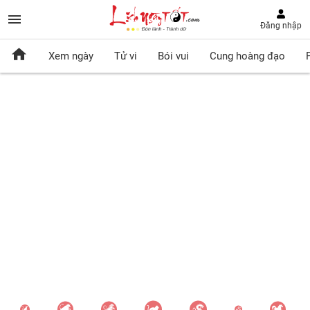
Đăng nhập
Xem ngày
Tử vi
Bói vui
Cung hoàng đạo