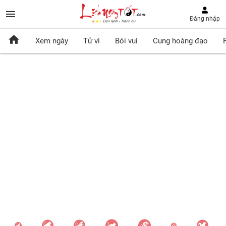
Đăng nhập
Xem ngày
Tử vi
Bói vui
Cung hoàng đạo