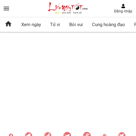
Đăng nhập
Xem ngày
Tử vi
Bói vui
Cung hoàng đạo