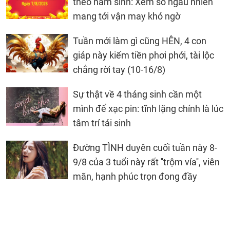
theo năm sinh: Xem số ngẫu nhiên
mang tới vận may khó ngờ
Tuần mới làm gì cũng HÊN, 4 con
giáp này kiếm tiền phơi phới, tài lộc
chẳng rời tay (10-16/8)
Sự thật về 4 tháng sinh cần một
mình để xạc pin: tĩnh lặng chính là lúc
tâm trí tái sinh
Đường TÌNH duyên cuối tuần này 8-
9/8 của 3 tuổi này rất ''trộm vía'', viên
mãn, hạnh phúc trọn đong đầy