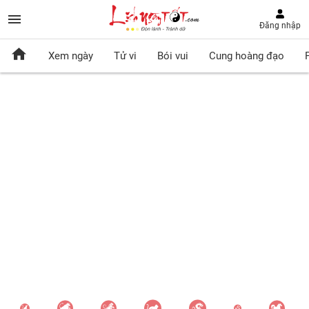
Đăng nhập
Xem ngày
Tử vi
Bói vui
Cung hoàng đạo