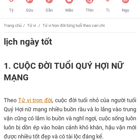
Tý
Sửu
Dần
Mão
Thìn
Tị
Ngọ
Trang chủ
Tử vi
Tử vi trọn đời từng tuổi theo can chi
lịch ngày tốt
1. CUỘC ĐỜI TUỔI QUÝ HỢI NỮ
MẠNG
Theo
Tử vi trọn đời
, cuộc đời tuổi nhỏ của người tuổi
Quý Hợi nữ mạng nhiều buồn rầu và lo lắng vào trung
vận cũng có lắm lo buồn và nghĩ ngợi, cuộc sống luôn
luôn bị dồn ép vào hoàn cảnh khó khăn, hậu vận mới
được nhiều tốt đẹp và có tài lộc đáng kể.