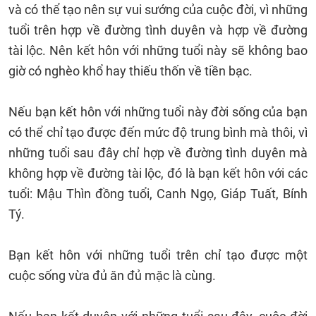
và có thể tạo nên sự vui sướng của cuộc đời, vì những
tuổi trên hợp về đường tình duyên và hợp về đường
tài lộc. Nên kết hôn với những tuổi này sẽ không bao
giờ có nghèo khổ hay thiếu thốn về tiền bạc.
Nếu bạn kết hôn với những tuổi này đời sống của bạn
có thể chỉ tạo được đến mức độ trung bình mà thôi, vì
những tuổi sau đây chỉ hợp về đường tình duyên mà
không hợp về đường tài lộc, đó là bạn kết hôn với các
tuổi: Mậu Thìn đồng tuổi, Canh Ngọ, Giáp Tuất, Bính
Tý.
Bạn kết hôn với những tuổi trên chỉ tạo được một
cuộc sống vừa đủ ăn đủ mặc là cùng.