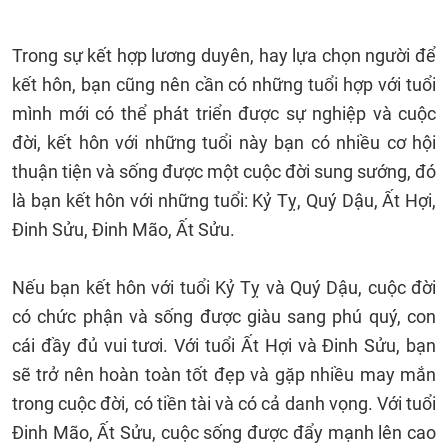
Trong sự kết hợp lương duyên, hay lựa chọn người để
kết hôn, bạn cũng nên cần có những tuổi hợp với tuổi
mình mới có thể phát triển được sự nghiệp và cuộc
đời, kết hôn với những tuổi này bạn có nhiều cơ hội
thuận tiện và sống được một cuộc đời sung sướng, đó
là bạn kết hôn với những tuổi: Kỷ Tỵ, Quý Dậu, Ất Hợi,
Đinh Sửu, Đinh Mão, Ất Sửu.
Nếu bạn kết hôn với tuổi Kỷ Tỵ và Quý Dậu, cuộc đời
có chức phận và sống được giàu sang phú quý, con
cái đầy đủ vui tươi. Với tuổi Ất Hợi và Đinh Sửu, bạn
sẽ trở nên hoàn toàn tốt đẹp và gặp nhiều may mắn
trong cuộc đời, có tiền tài và có cả danh vọng. Với tuổi
Đinh Mão, Ất Sửu, cuộc sống được đẩy mạnh lên cao