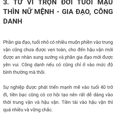
3. TỬ VI TRỌN ĐỜI TUỔI MẬU
THÌN NỮ MỆNH - GIA ĐẠO, CÔNG
DANH
Phần gia đạo, tuổi nhỏ có nhiều muộn phiền vào trung
vận cũng chưa được vẹn toàn, cho đến hậu vận mới
được an nhàn sung sướng và phần gia đạo mới được
yên vui. Công danh nếu có cũng chỉ ở vào mức độ
bình thường mà thôi.
Sự nghiệp được phát triển mạnh mẽ vào tuổi 40 trở
đi, tiền bạc cũng có cơ hội tạo nên rất dễ dàng vào
thời trung vận và hậu vận. Tiền tài vào hậu vận thì
quá nhiều và vững chắc.