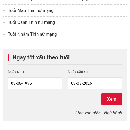
Tuổi Mậu Thìn nữ mạng
Tuổi Canh Thìn nữ mạng
Tuổi Nhâm Thìn nữ mạng
Ngày tốt xấu theo tuổi
Ngày sinh
Ngày cần xem
Xem
Lịch vạn niên - Ngũ hành