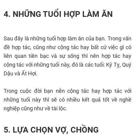
4. NHỮNG TUỔI HỢP LÀM ĂN
Sau đây là những tuổi hợp làm ăn của bạn. Trong vấn
đề hợp tác, cũng như cộng tác hay bất cứ việc gì có
liên quan tiền bạc và sự sống thì nên hợp tác hay
cộng tác với những tuổi này, đó là các tuổi: Kỷ Tỵ, Quý
Dậu và Ất Hợi.
Trong cuộc đời bạn nên cộng tác hay hợp tác với
những tuổi này thì sẽ có nhiều kết quả tốt về nghề
nghiệp cũng như về tài lộc.
5. LỰA CHỌN VỢ, CHỒNG