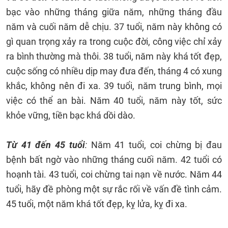
bạc vào những tháng giữa năm, những tháng đầu
năm và cuối năm dễ chịu. 37 tuổi, năm này không có
gì quan trọng xảy ra trong cuộc đời, công việc chỉ xảy
ra bình thường mà thôi. 38 tuổi, năm này khá tốt đẹp,
cuộc sống có nhiều dịp may đưa đến, tháng 4 có xung
khắc, không nên đi xa. 39 tuổi, năm trung bình, mọi
việc có thể an bài. Năm 40 tuổi, năm này tốt, sức
khỏe vững, tiền bạc khá dồi dào.
Từ 41 đến 45 tuổi
:
Năm 41 tuổi, coi chừng bị đau
bệnh bất ngờ vào những tháng cuối năm. 42 tuổi có
hoạnh tài. 43 tuổi, coi chừng tai nạn về nước. Năm 44
tuổi, hãy đề phòng một sự rắc rối về vấn đề tình cảm.
45 tuổi, một năm khá tốt đẹp, kỵ lửa, kỵ đi xa.