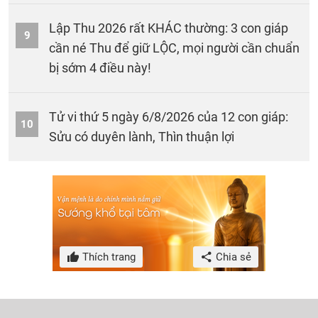
Lập Thu 2026 rất KHÁC thường: 3 con giáp
9
cần né Thu để giữ LỘC, mọi người cần chuẩn
bị sớm 4 điều này!
Tử vi thứ 5 ngày 6/8/2026 của 12 con giáp:
10
Sửu có duyên lành, Thìn thuận lợi
Thích trang
Chia sẻ