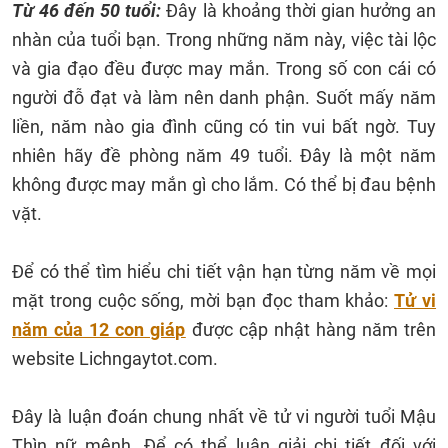
Từ 46 đến 50 tuổi:
Đây là khoảng thời gian hưởng an
nhàn của tuổi bạn. Trong những năm này, việc tài lộc
và gia đạo đều được may mắn. Trong số con cái có
người đỗ đạt và làm nên danh phận. Suốt mấy năm
liền, năm nào gia đình cũng có tin vui bất ngờ. Tuy
nhiên hãy đề phòng năm 49 tuổi. Đây là một năm
không được may mắn gì cho lắm. Có thể bị đau bệnh
vặt.
Để có thể tìm hiểu chi tiết vận hạn từng năm về mọi
mặt trong cuộc sống, mời bạn đọc tham khảo:
Tử vi
năm của 12 con giáp
được cập nhật hàng năm trên
website Lichngaytot.com.
Đây là luận đoán chung nhất về tử vi người tuổi Mậu
Thìn nữ mệnh. Để có thể luận giải chi tiết đối với