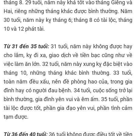
tháng 8. 29 tuổi, năm này khá tốt vào tháng Giêng và
Hai, riêng những tháng khác được bình thường. Năm
30 tuổi, năm này kỵ tháng 6; tháng 8 có tài lộc, tháng
10 và 12 phát tài.
Từ 31 đến 35 tuổi:
31 tuổi, năm này không được hay
cho lắm, kỵ đi xa, giao dịch về tiền bạc cũng như về
việc làm ăn lớn. 32 tuổi, năm này xung kỵ đặc biệt vào
tháng 10, những tháng khác bình thường. 33 tuổi,
toàn năm đều xấu, nên đề phòng hao của, trong gia
đình hay có người đau bệnh. 34 tuổi, cuộc sống trở lại
bình thường, gia đình yên vui và êm ấm. 35 tuổi, phần
tài lộc được tốt, phần gia đạo yên vui, phần tình cảm
tạm được.
Từ 36 đến 40 tuổi:
36 tuổi không được điều tốt về tiền