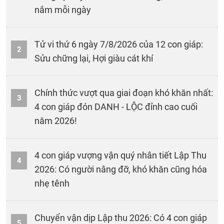
nắm mỗi ngày
Tử vi thứ 6 ngày 7/8/2026 của 12 con giáp:
2
Sửu chững lại, Hợi giàu cát khí
Chính thức vượt qua giai đoạn khó khăn nhất:
3
4 con giáp đón DANH - LỘC đỉnh cao cuối
năm 2026!
4 con giáp vượng vận quý nhân tiết Lập Thu
4
2026: Có người nâng đỡ, khó khăn cũng hóa
nhẹ tênh
Chuyển vận dịp Lập thu 2026: Có 4 con giáp
5