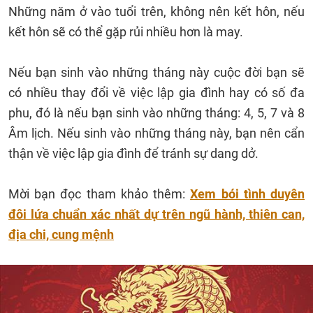
Những năm ở vào tuổi trên, không nên kết hôn, nếu
kết hôn sẽ có thể gặp rủi nhiều hơn là may.
Nếu bạn sinh vào những tháng này cuộc đời bạn sẽ
có nhiều thay đổi về việc lập gia đình hay có số đa
phu, đó là nếu bạn sinh vào những tháng: 4, 5, 7 và 8
Âm lịch. Nếu sinh vào những tháng này, bạn nên cẩn
thận về việc lập gia đình để tránh sự dang dở.
Mời bạn đọc tham khảo thêm:
Xem bói tình duyên
đôi lứa chuẩn xác nhất dự trên ngũ hành, thiên can,
địa chi, cung mệnh