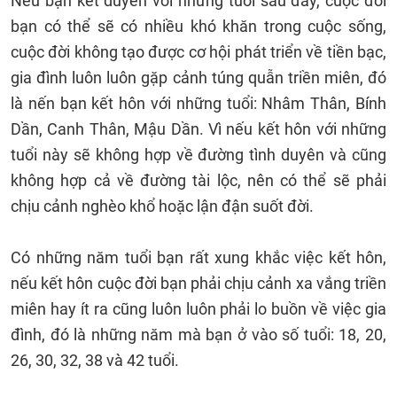
Nếu bạn kết duyên với những tuổi sau đây, cuộc đời
bạn có thể sẽ có nhiều khó khăn trong cuộc sống,
cuộc đời không tạo được cơ hội phát triển về tiền bạc,
gia đình luôn luôn gặp cảnh túng quẫn triền miên, đó
là nến bạn kết hôn với những tuổi: Nhâm Thân, Bính
Dần, Canh Thân, Mậu Dần. Vì nếu kết hôn với những
tuổi này sẽ không hợp về đường tình duyên và cũng
không hợp cả về đường tài lộc, nên có thể sẽ phải
chịu cảnh nghèo khổ hoặc lận đận suốt đời.
Có những năm tuổi bạn rất xung khắc việc kết hôn,
nếu kết hôn cuộc đời bạn phải chịu cảnh xa vắng triền
miên hay ít ra cũng luôn luôn phải lo buồn về việc gia
đình, đó là những năm mà bạn ở vào số tuổi: 18, 20,
26, 30, 32, 38 và 42 tuổi.