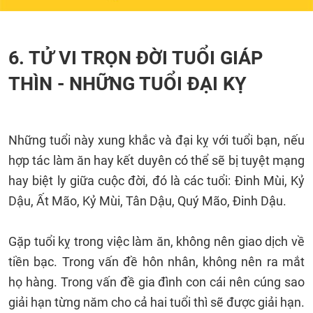
6. TỬ VI TRỌN ĐỜI TUỔI GIÁP
THÌN - NHỮNG TUỔI ĐẠI KỴ
Những tuổi này xung khắc và đại kỵ với tuổi bạn, nếu
hợp tác làm ăn hay kết duyên có thể sẽ bị tuyệt mạng
hay biệt ly giữa cuộc đời, đó là các tuổi: Đinh Mùi, Kỷ
Dậu, Ất Mão, Kỷ Mùi, Tân Dậu, Quý Mão, Đinh Dậu.
Gặp tuổi kỵ trong việc làm ăn, không nên giao dịch về
tiền bạc. Trong vấn đề hôn nhân, không nên ra mắt
họ hàng. Trong vấn đề gia đình con cái nên cúng sao
giải hạn từng năm cho cả hai tuổi thì sẽ được giải hạn.