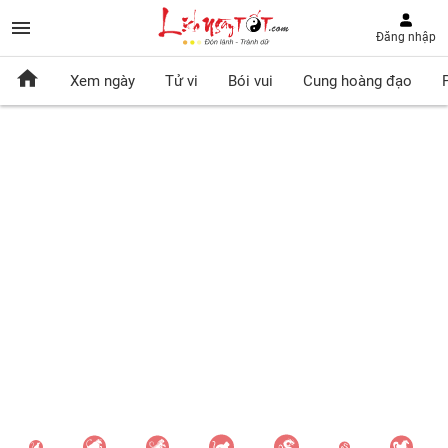
Đăng nhập
Xem ngày
Tử vi
Bói vui
Cung hoàng đạo