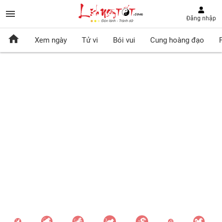
Đăng nhập
Xem ngày
Tử vi
Bói vui
Cung hoàng đạo