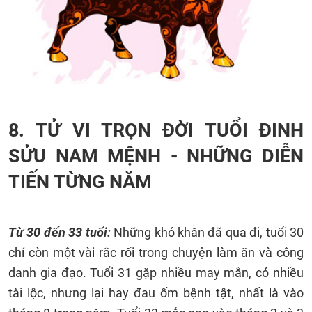
8.
TỬ VI TRỌN ĐỜI TUỔI ĐINH
SỬU NAM MỆNH -
NHỮNG DIỄN
TIẾN TỪNG NĂM
Từ 30 đến 33 tuổi:
Những khó khăn đã qua đi, tuổi 30
chỉ còn một vài rắc rối trong chuyện làm ăn và công
danh gia đạo. Tuổi 31 gặp nhiều may mắn, có nhiều
tài lộc, nhưng lại hay đau ốm bệnh tật, nhất là vào