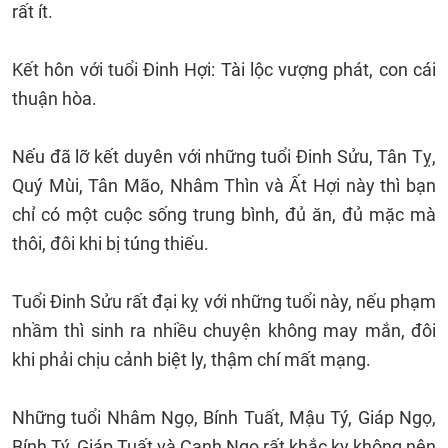
rất ít.
Kết hôn với tuổi Đinh Hợi: Tài lộc vượng phát, con cái
thuận hòa.
Nếu đã lỡ kết duyên với những tuổi Đinh Sửu, Tân Tỵ,
Quý Mùi, Tân Mão, Nhâm Thìn và Ất Hợi này thì bạn
chỉ có một cuộc sống trung bình, đủ ăn, đủ mặc mà
thôi, đôi khi bị túng thiếu.
Tuổi Đinh Sửu rất đại kỵ với những tuổi này, nếu phạm
nhầm thì sinh ra nhiều chuyện không may mắn, đôi
khi phải chịu cảnh biệt ly, thậm chí mất mạng.
Những tuổi Nhâm Ngọ, Bính Tuất, Mậu Tý, Giáp Ngọ,
Bính Tý, Giáp Tuất và Canh Ngọ rất khắc kỵ không nên