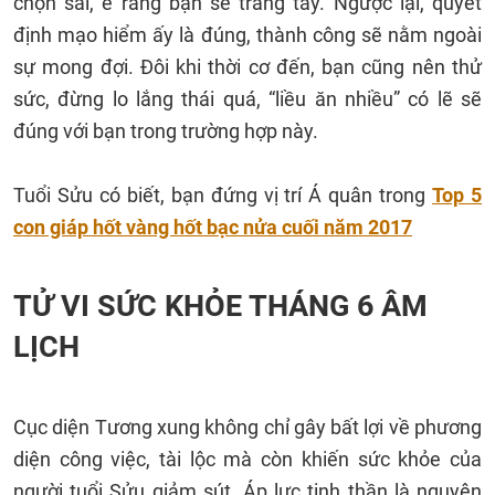
chọn sai, e rằng bạn sẽ trắng tay. Ngược lại, quyết
định mạo hiểm ấy là đúng, thành công sẽ nằm ngoài
sự mong đợi. Đôi khi thời cơ đến, bạn cũng nên thử
sức, đừng lo lắng thái quá, “liều ăn nhiều” có lẽ sẽ
đúng với bạn trong trường hợp này.
Tuổi Sửu có biết, bạn đứng vị trí Á quân trong
Top 5
con giáp hốt vàng hốt bạc nửa cuối năm 2017
TỬ VI SỨC KHỎE THÁNG 6 ÂM
LỊCH
Cục diện Tương xung không chỉ gây bất lợi về phương
diện công việc, tài lộc mà còn khiến sức khỏe của
người tuổi Sửu giảm sút. Áp lực tinh thần là nguyên