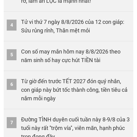
rỡ, làm ăn LỘC lá mạnh nhất!
Tử vi thứ 7 ngày 8/8/2026 của 12 con giáp:
4
Sửu rủng rỉnh, Thân mệt mỏi
Con số may mắn hôm nay 8/8/2026 theo
5
năm sinh số hay cực hút TIỀN tài
Từ giờ đến trước TẾT 2027 đón quý nhân,
6
con giáp này bứt tốc thành công, tiền tiêu cả
nắm mỗi ngày
Đường TÌNH duyên cuối tuần này 8-9/8 của 3
7
tuổi này rất ''trộm vía'', viên mãn, hạnh phúc
trọn đong đầy