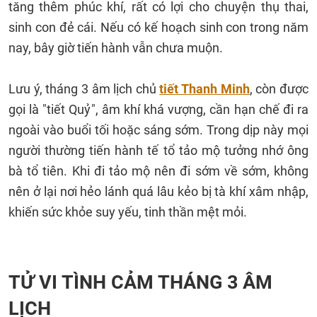
tăng thêm phúc khí, rất có lợi cho chuyện thụ thai,
sinh con đẻ cái. Nếu có kế hoạch sinh con trong năm
nay, bây giờ tiến hành vẫn chưa muộn.
Lưu ý, tháng 3 âm lịch chủ
tiết Thanh Minh
, còn được
gọi là "tiết Quỷ", âm khí khá vượng, cần hạn chế đi ra
ngoài vào buổi tối hoặc sáng sớm. Trong dịp này mọi
người thường tiến hành tế tổ tảo mộ tưởng nhớ ông
bà tổ tiên. Khi đi tảo mộ nên đi sớm về sớm, không
nên ở lại nơi hẻo lánh quá lâu kẻo bị tà khí xâm nhập,
khiến sức khỏe suy yếu, tinh thần mệt mỏi.
TỬ VI TÌNH CẢM THÁNG 3 ÂM
LỊCH