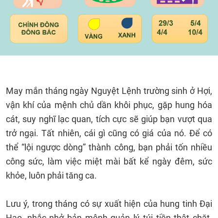
May mắn tháng ngày Nguyệt Lệnh trường sinh ở Hợi,
vận khí của mệnh chủ dần khôi phục, gặp hung hóa
cát, suy nghĩ lạc quan, tích cực sẽ giúp bạn vượt qua
trở ngại. Tất nhiên, cái gì cũng có giá của nó. Để có
thể “lội ngược dòng” thành công, bạn phải tốn nhiều
công sức, làm việc miệt mài bất kể ngày đêm, sức
khỏe, luôn phải tăng ca.
Lưu ý, trong tháng có sự xuất hiện của hung tinh Đại
Hao, nhắc nhở bản mệnh quản lý túi tiền thật chặt.