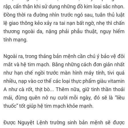
rập, cẩn thận khi sử dụng những đồ kim loại sắc nhọn.
Đồng thời ra đường nhìn trước ngó sau, tuân thủ luật
lệ giao thông kẻo xảy ra tai nạn bất ngờ, nhẹ thì chấn
thương ngoài da, nặng phải phẫu thuật, nguy hiểm
tính mạng.
Ngoài ra, trong tháng bản mệnh cần chú ý bảo vệ đôi
mắt và hệ tim mạch. Bằng những cách đơn giản nhất
như hạn chế ngồi trước màn hình máy tính, tivi quá
nhiều, nạp vào cơ thể các loại thực phẩm giàu vitamin
A như cà rốt, thịt bò... Thêm nữa, giữ tinh thần thoải
mái, đừng quên nở nụ cười mỗi ngày, đó sẽ là “liều
thuốc” tốt giúp hệ tim mạch khỏe mạnh.
Được Nguyệt Lệnh trường sinh bản mệnh sẽ được