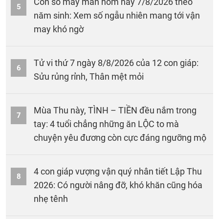
Con số may mắn hôm nay 7/8/2026 theo
5
năm sinh: Xem số ngẫu nhiên mang tới vận
may khó ngờ
Tử vi thứ 7 ngày 8/8/2026 của 12 con giáp:
6
Sửu rủng rỉnh, Thân mệt mỏi
Mùa Thu này, TÌNH – TIỀN đều nắm trong
7
tay: 4 tuổi chẳng những ăn LỘC to mà
chuyện yêu đương còn cực đáng ngưỡng mộ
4 con giáp vượng vận quý nhân tiết Lập Thu
8
2026: Có người nâng đỡ, khó khăn cũng hóa
nhẹ tênh