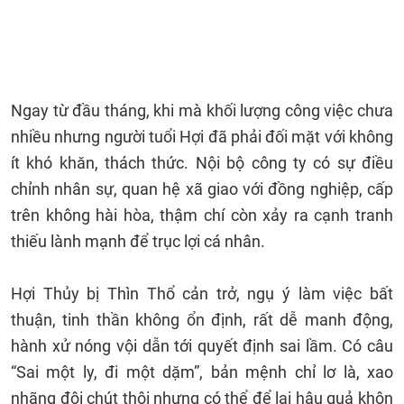
Ngay từ đầu tháng, khi mà khối lượng công việc chưa
nhiều nhưng người tuổi Hợi đã phải đối mặt với không
ít khó khăn, thách thức. Nội bộ công ty có sự điều
chỉnh nhân sự, quan hệ xã giao với đồng nghiệp, cấp
trên không hài hòa, thậm chí còn xảy ra cạnh tranh
thiếu lành mạnh để trục lợi cá nhân.
Hợi Thủy bị Thìn Thổ cản trở, ngụ ý làm việc bất
thuận, tinh thần không ổn định, rất dễ manh động,
hành xử nóng vội dẫn tới quyết định sai lầm. Có câu
“Sai một ly, đi một dặm”, bản mệnh chỉ lơ là, xao
nhãng đôi chút thôi nhưng có thể để lại hậu quả khôn