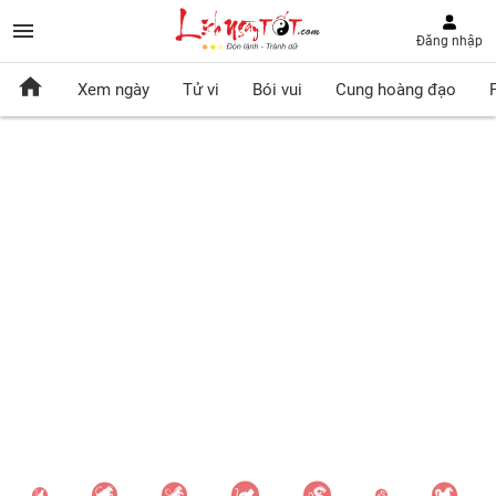
Đăng nhập
Xem ngày
Tử vi
Bói vui
Cung hoàng đạo