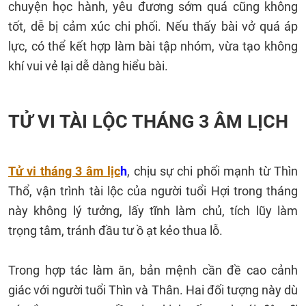
chuyện học hành, yêu đương sớm quá cũng không
tốt, dễ bị cảm xúc chi phối. Nếu thấy bài vở quá áp
lực, có thể kết hợp làm bài tập nhóm, vừa tạo không
khí vui vẻ lại dễ dàng hiểu bài.
TỬ VI TÀI LỘC THÁNG 3 ÂM LỊCH
Tử vi tháng 3 âm lịc
h
, chịu sự chi phối mạnh từ Thìn
Thổ, vận trình tài lộc của người tuổi Hợi trong tháng
này không lý tưởng, lấy tĩnh làm chủ, tích lũy làm
trọng tâm, tránh đầu tư ồ ạt kẻo thua lỗ.
Trong hợp tác làm ăn, bản mệnh cần đề cao cảnh
giác với người tuổi Thìn và Thân. Hai đối tượng này dù