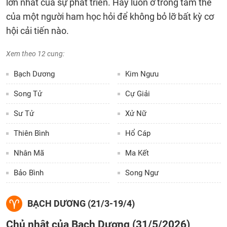
lớn nhất của sự phát triển. Hãy luôn ở trong tâm thế
của một người ham học hỏi để không bỏ lỡ bất kỳ cơ
hội cải tiến nào.
Xem theo 12 cung:
Bạch Dương
Kim Ngưu
Song Tử
Cự Giải
Sư Tử
Xử Nữ
Thiên Bình
Hổ Cáp
Nhân Mã
Ma Kết
Bảo Bình
Song Ngư
BẠCH DƯƠNG (21/3-19/4)
Chủ nhật của Bạch Dương (31/5/2026)