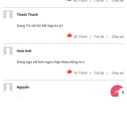
63
Thích
Trả lời
Chia sẻ
Thanh Thanh
Song Tử với Xử Nữ hợp ko ạ?
42
Thích
Trả lời
Chia sẻ
Hoài Anh
Song ngư với kim ngưu hợp nhau hông m.n
76
Thích
Trả lời
Chia sẻ
Nguyễn
X
Bảo bình với song ngư có hợp nhau ko
73
Thích
Trả lời
Chia sẻ
Truc