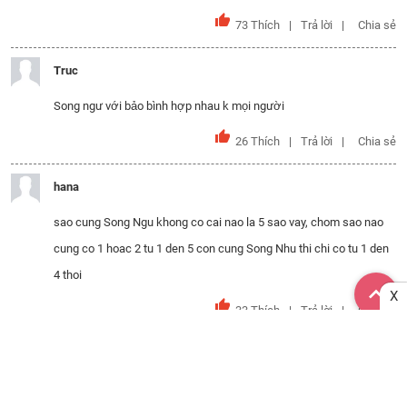
73
Thích
Trả lời
Chia sẻ
Truc
Song ngư với bảo bình hợp nhau k mọi người
26
Thích
Trả lời
Chia sẻ
hana
sao cung Song Ngu khong co cai nao la 5 sao vay, chom sao nao
cung co 1 hoac 2 tu 1 den 5 con cung Song Nhu thi chi co tu 1 den
4 thoi
X
33
Thích
Trả lời
Chia sẻ
Mai Mai
Bạch Dương nữ với Song Tử nam có hay chành chọe nhau không