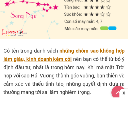
Có tên trong danh sách
những chòm sao không hợp
làm giàu, kinh doanh kém cỏi
nên bạn có thể từ bỏ ý
định đầu tư, nhất là trong hôm nay. Khi mà mặt Trời
hợp với sao Hải Vương thành góc vuông, bạn thiên về
cảm xúc và thiếu tỉnh táo, những quyết định đưa ra
thường mang tới sai lầm nghiêm trọng.
X
Song Ngư chủ yếu quẩn quanh trong mối quan hệ
tình cảm, bao gồm cả tình yêu, tình thân và tình bạn.
Bạn không làm chủ được chính cảm xúc của mình