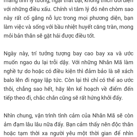
mang tính lý tưởng, ngại thất bại, không thích đối diện
với những điều xấu. Chính vì tâm lý đó nên chòm sao
này rất cố gắng nỗ lực trong mọi phương diện, bạn
làm việc và sống với bầu nhiệt huyết căng tràn, mong
mỏi bản thân sẽ gặt hái được điều tốt.
Ngày này, trí tưởng tượng bay cao bay xa và ước
muốn ngao du lại trỗi dậy. Với những Nhân Mã làm
nghề tự do hoặc có điều kiện thì đảm bảo là sẽ xách
balo lên đi ngay lập tức. Còn lại thì chỉ có thể ao ước
thôi, chẳng sao hết, hãy lên kế hoạch về điểm đến
tiếp theo đi, chắc chắn cũng sẽ rất hứng khởi đấy.
Nhìn chung, vận trình tình cảm của Nhân Mã sẽ còn
ảm đạm lâu lâu nữa đấy. Bạn cảm thấy nên độc thân
hoặc tạm thời xa người yêu một thời gian để nhìn