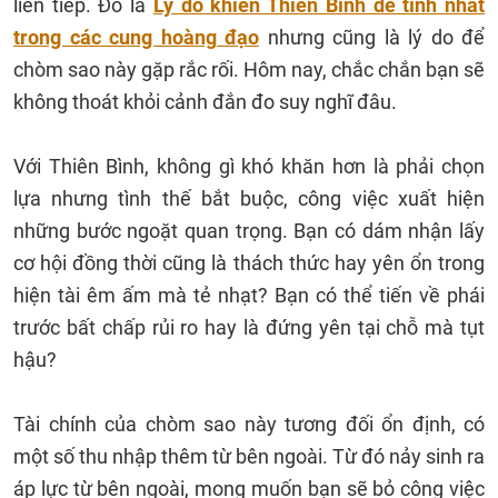
liên tiếp. Đó là
Lý do khiến Thiên Bình dễ tính nhất
trong các cung hoàng đạo
nhưng cũng là lý do để
chòm sao này gặp rắc rối. Hôm nay, chắc chắn bạn sẽ
không thoát khỏi cảnh đắn đo suy nghĩ đâu.
Với Thiên Bình, không gì khó khăn hơn là phải chọn
lựa nhưng tình thế bắt buộc, công việc xuất hiện
những bước ngoặt quan trọng. Bạn có dám nhận lấy
cơ hội đồng thời cũng là thách thức hay yên ổn trong
hiện tài êm ấm mà tẻ nhạt? Bạn có thể tiến về phái
trước bất chấp rủi ro hay là đứng yên tại chỗ mà tụt
hậu?
Tài chính của chòm sao này tương đối ổn định, có
một số thu nhập thêm từ bên ngoài. Từ đó nảy sinh ra
áp lực từ bên ngoài, mong muốn bạn sẽ bỏ công việc