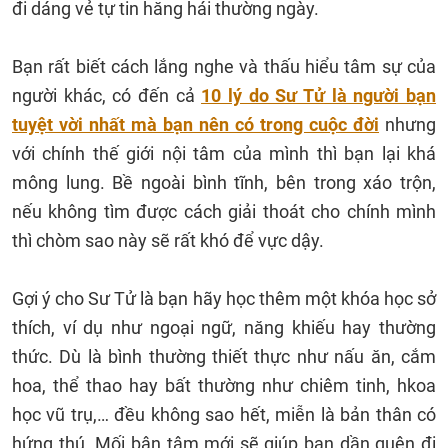
đi dáng vẻ tự tin hăng hái thường ngày.
Bạn rất biết cách lắng nghe và thấu hiểu tâm sự của
người khác, có đến cả
10 lý do Sư Tử là người bạn
tuyệt vời nhất mà bạn nên có trong cuộc đời
nhưng
với chính thế giới nội tâm của mình thì bạn lại khá
mông lung. Bề ngoài bình tĩnh, bên trong xáo trộn,
nếu không tìm được cách giải thoát cho chính mình
thì chòm sao này sẽ rất khó để vực dậy.
Gợi ý cho Sư Tử là bạn hãy học thêm một khóa học sở
thích, ví dụ như ngoại ngữ, năng khiếu hay thường
thức. Dù là bình thường thiết thực như nấu ăn, cắm
hoa, thể thao hay bất thường như chiêm tinh, hkoa
học vũ trụ,… đều không sao hết, miễn là bản thân có
hứng thú. Mối bận tâm mới sẽ giúp bạn dần quên đi