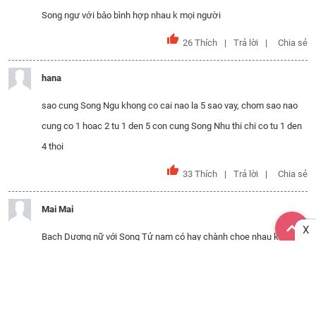
Song ngư với bảo bình hợp nhau k mọi người
26
Thích
Trả lời
Chia sẻ
hana
sao cung Song Ngu khong co cai nao la 5 sao vay, chom sao nao
cung co 1 hoac 2 tu 1 den 5 con cung Song Nhu thi chi co tu 1 den
4 thoi
33
Thích
Trả lời
Chia sẻ
Mai Mai
X
Bạch Dương nữ với Song Tử nam có hay chành chọe nhau không
các bạn?
28
Thích
Trả lời
Chia sẻ