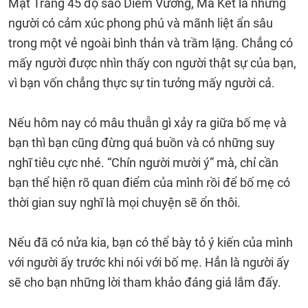
Mặt Trăng 45 độ sao Diêm Vương, Ma Kết là những
người có cảm xúc phong phú và mãnh liệt ẩn sâu
trong một vẻ ngoài bình thản và trầm lặng. Chẳng có
mấy người được nhìn thấy con người thật sự của bạn,
vì bạn vốn chẳng thực sự tin tưởng mấy người cả.
Nếu hôm nay có mâu thuẫn gì xảy ra giữa bố mẹ và
bạn thì bạn cũng đừng quá buồn và có những suy
nghĩ tiêu cực nhé. “Chín người mười ý” mà, chỉ cần
bạn thể hiện rõ quan điểm của mình rồi để bố mẹ có
thời gian suy nghĩ là mọi chuyện sẽ ổn thôi.
Nếu đã có nửa kia, bạn có thể bày tỏ ý kiến của mình
với người ấy trước khi nói với bố mẹ. Hẳn là người ấy
sẽ cho bạn những lời tham khảo đáng giá lắm đấy.