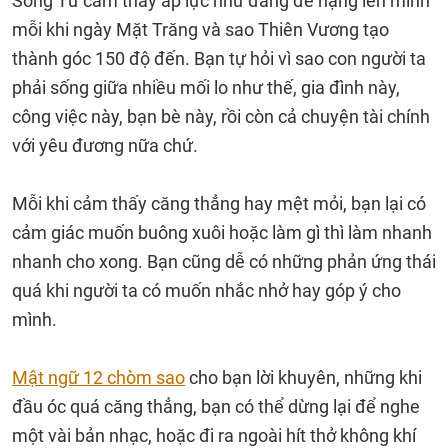
Song Tử cảm thấy áp lực như đang đè nặng lên mình
mỗi khi ngày Mặt Trăng và sao Thiên Vương tạo
thành góc 150 độ đến. Bạn tự hỏi vì sao con người ta
phải sống giữa nhiều mối lo như thế, gia đình này,
công việc này, bạn bè này, rồi còn cả chuyện tài chính
với yêu đương nữa chứ.
Mỗi khi cảm thấy căng thẳng hay mệt mỏi, bạn lại có
cảm giác muốn buông xuôi hoặc làm gì thì làm nhanh
nhanh cho xong. Bạn cũng dễ có những phản ứng thái
quá khi người ta có muốn nhắc nhở hay góp ý cho
mình.
Mật ngữ 12 chòm sao
cho bạn lời khuyên, những khi
đầu óc quá căng thẳng, bạn có thể dừng lại để nghe
một vài bản nhạc, hoặc đi ra ngoài hít thở không khí